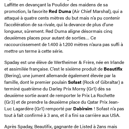
Laffitte en devançant la Poulidor des maidens de sa
promotion, la favorite
Red Duma
(Air Chief Marshal), qui a
attaqué à quatre cents mètres du but mais n’a pu contenir
l’accélération de sa rivale, qui la devance de plus d’une
longueur, sûrement. Red Duma aligne désormais cinq
deuxièmes places pour autant de sorties… Ce
raccourcissement de 1.400 à 1.200 mètres n’aura pas suffi à
mettre un terme à cette série.
Spaday est une élève de Wertheimer & Frère, née en Irlande
et assimilée française. C’est le sixième produit de
Beautifix
(Bering), une jument allemande également élevée par la
famille, dont le premier poulain
Sofast
(Rock of Gibraltar) a
terminé quatrième du Darley Prix Morny (Gr1) dès sa
deuxième sortie avant de remporter le Prix La Rochette
(Gr3) et de prendre la deuxième place du Qatar Prix Jean-
Luc Lagardère (Gr1) remporté par
Dabirsim
! Sofast n’a pas
tout à fait confirmé à 3 ans, et il a fini sa carrière aux USA.
Après Spaday, Beautifix, gagnante de Listed à 2ans mais