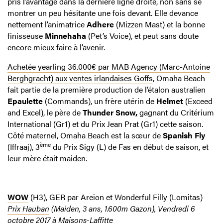
pris l’avantage dans la dernière ligne droite, non sans se
montrer un peu hésitante une fois devant. Elle devance
nettement l’animatrice
Adhere
(Mizzen Mast) et la bonne
finisseuse
Minnehaha
(Pet’s Voice), et peut sans doute
encore mieux faire à l’avenir.
Achetée yearling 36.000€ par MAB Agency (Marc-Antoine
Berghgracht) aux ventes irlandaises Goffs
, Omaha Beach
fait partie de la première production de l’étalon australien
Epaulette
(Commands), un frère utérin de
Helmet
(Exceed
and Excel), le père de
Thunder Snow,
gagnant du Critérium
International (Gr1) et du Prix Jean Prat (Gr1) cette saison.
Côté maternel, Omaha Beach est la sœur de
Spanish Fly
ème
(Iffraaj), 3
du Prix Sigy (L) de Fas en début de saison, et
leur mère était maiden.
WOW
(H3), GER par Areion et Wonderful Filly (Lomitas)
Prix Hauban
(Maiden, 3 ans, 1.600m Gazon), Vendredi 6
octobre 2017 à Maisons-Laffitte