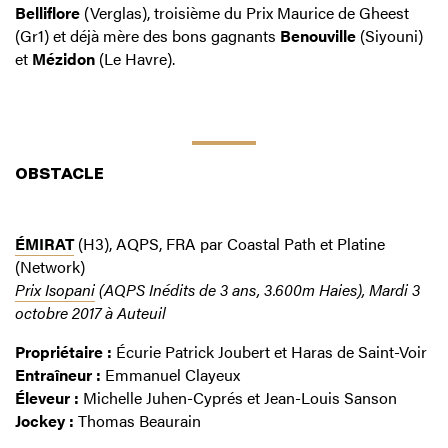
Belliflore
(Verglas), troisième du Prix Maurice de Gheest
(Gr1) et déjà mère des bons gagnants
Benouville
(Siyouni)
et
Mézidon
(Le Havre).
OBSTACLE
ÉMIRAT
(H3), AQPS, FRA par Coastal Path et Platine
(Network)
Prix Isopani
(AQPS Inédits de 3 ans, 3.600m Haies), Mardi 3
octobre 2017 à Auteuil
Propriétaire :
Écurie Patrick Joubert et Haras de Saint-Voir
Entraîneur :
Emmanuel Clayeux
Éleveur :
Michelle Juhen-Cyprés et Jean-Louis Sanson
Jockey :
Thomas Beaurain