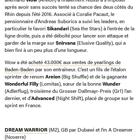
après avoir sans succès tenté sa chance des deux côtés du
Rhin depuis l’été 2016. Associé à Coralie Pacaut, le
pensionnaire d’Andreas Suborics a suivi les leaders, en
particulier le favori
Sikandari
(Sea the Stars) à l’entrée de la
ligne droite, puis a été déboîté pour lancer son attaque et
garder de la marge sur
Snirvana
(Elusive Quality), qui a
bien fini à un peu plus d’une longueur.
Wow a été
acheté 43.000€ aux ventes de yearlings de
Baden-Baden
par son entraîneur. C’est un fils de l’étalon
sprinter de renom
Areion
(Big Shuffle) et de la gagnante
Wonderful Filly
(Lomitas), sœur de la bonne
Wunder
(Adlerflug), troisième du Grosser Dallmayr-Preis (Gr1) l’an
dernier, et d’
Advanced
(Night Shift), placé de groupe sur le
sprint en France.
DREAM WARRIOR
(M2), GB par Dubawi et I’m A Dreamer
(Noverre)