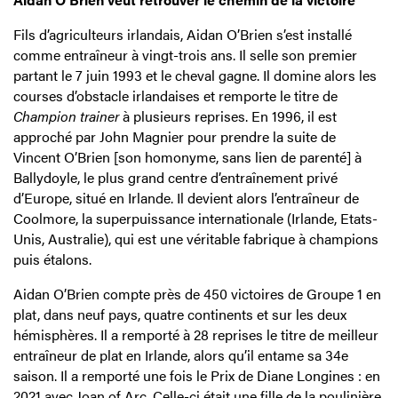
Fils d’agriculteurs irlandais, Aidan O’Brien s’est installé
comme entraîneur à vingt-trois ans. Il selle son premier
partant le 7 juin 1993 et le cheval gagne. Il domine alors les
courses d’obstacle irlandaises et remporte le titre de
Champion trainer
à plusieurs reprises. En 1996, il est
approché par John Magnier pour prendre la suite de
Vincent O’Brien [son homonyme, sans lien de parenté] à
Ballydoyle, le plus grand centre d’entraînement privé
d’Europe, situé en Irlande. Il devient alors l’entraîneur de
Coolmore, la superpuissance internationale (Irlande, Etats-
Unis, Australie), qui est une véritable fabrique à champions
puis étalons.
Aidan O’Brien compte près de 450 victoires de Groupe 1 en
plat, dans neuf pays, quatre continents et sur les deux
hémisphères. Il a remporté à 28 reprises le titre de meilleur
entraîneur de plat en Irlande, alors qu’il entame sa 34e
saison. Il a remporté une fois le Prix de Diane Longines : en
2021 avec Joan of Arc. Celle-ci était une fille de la poulinière