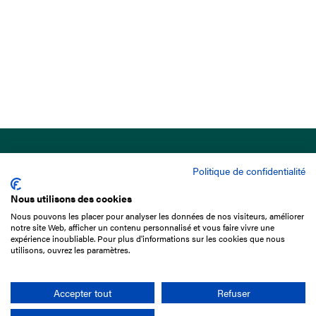
Politique de confidentialité
Nous utilisons des cookies
Nous pouvons les placer pour analyser les données de nos visiteurs, améliorer
15 Boulevard de Douaumont
notre site Web, afficher un contenu personnalisé et vous faire vivre une
75017 Paris
expérience inoubliable. Pour plus d'informations sur les cookies que nous
utilisons, ouvrez les paramètres.
01 49 10 20 29
Rechercher
Accepter tout
Refuser