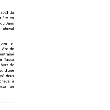
 2021 du
rière en
 du 3ans
n cheval
 premier
l’Arc de
 entraîné
or Tasso
 hors de
ssu d’une
ssé deux
cheval à
dream en