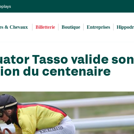
Aller
Replays
au
contenu
principal
s & Chevaux 
Billetterie
Boutique
Entreprises
Hippod
ator Tasso valide so
tion du centenaire