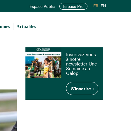
FR
EN
Espace Public
Espace Pro
romes
Actualités
n
Inscrivez-vous
à notre
newsletter Une
Semaine au
Galop
S'inscrire