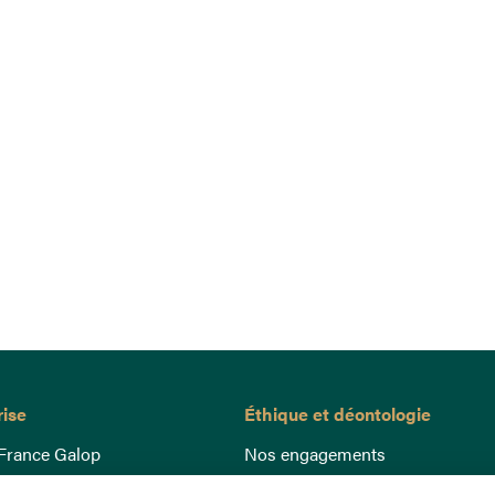
rise
Éthique et déontologie
France Galop
Nos engagements
ance
Lutte anti-dopage