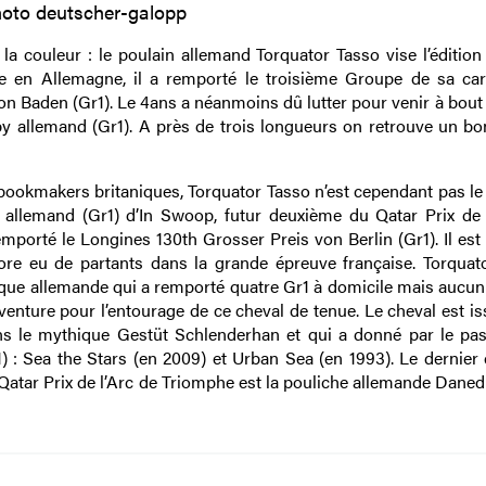
oto deutscher-galopp
a couleur : le poulain allemand Torquator Tasso vise l’édition
e en Allemagne, il a remporté le troisième Groupe de sa car
on Baden (Gr1). Le 4ans a néanmoins dû lutter pour venir à bout
rby allemand (Gr1). A près de trois longueurs on retrouve un bo
 bookmakers britaniques, Torquator Tasso n’est cependant pas le
 allemand (Gr1) d’In Swoop, futur deuxième du Qatar Prix de 
emporté le Longines 130th Grosser Preis von Berlin (Gr1). Il est
re eu de partants dans la grande épreuve française. Torquat
que allemande qui a remporté quatre Gr1 à domicile mais aucun
aventure pour l’entourage de ce cheval de tenue. Le cheval est i
ns le mythique Gestüt Schlenderhan et qui a donné par le pa
) : Sea the Stars (en 2009) et Urban Sea (en 1993). Le dernier 
 Qatar Prix de l’Arc de Triomphe est la pouliche allemande Dane