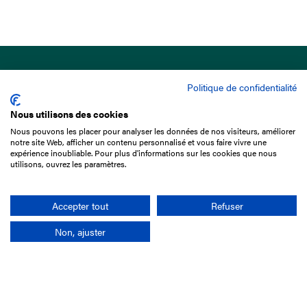
Politique de confidentialité
Nous utilisons des cookies
Nous pouvons les placer pour analyser les données de nos visiteurs, améliorer
15 Boulevard de Douaumont
notre site Web, afficher un contenu personnalisé et vous faire vivre une
75017 Paris
expérience inoubliable. Pour plus d'informations sur les cookies que nous
utilisons, ouvrez les paramètres.
01 49 10 20 29
Rechercher
Accepter tout
Refuser
Non, ajuster
L'entreprise
Mission France Galop
Gouvernance