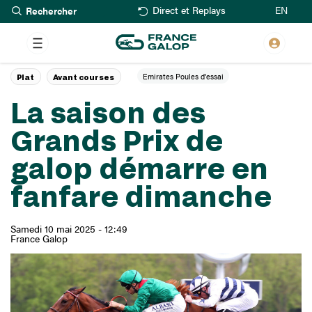
Rechercher
Aller
EN
Direct et Replays
au
contenu
principal
Emirates Poules d'essai
Plat
Avant courses
La saison des
Grands Prix de
galop démarre en
fanfare dimanche
Samedi 10 mai 2025 - 12:49
France Galop