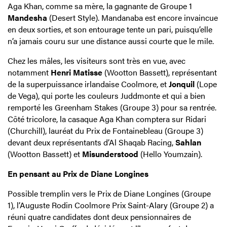
Aga Khan, comme sa mère, la gagnante de Groupe 1
Mandesha
(Desert Style). Mandanaba est encore invaincue
en deux sorties, et son entourage tente un pari, puisqu’elle
n’a jamais couru sur une distance aussi courte que le mile.
Chez les mâles, les visiteurs sont très en vue, avec
notamment
Henri Matisse
(Wootton Bassett), représentant
de la superpuissance irlandaise Coolmore, et
Jonquil
(Lope
de Vega), qui porte les couleurs Juddmonte et qui a bien
remporté les Greenham Stakes (Groupe 3) pour sa rentrée.
Côté tricolore, la casaque Aga Khan comptera sur Ridari
(Churchill), lauréat du Prix de Fontainebleau (Groupe 3)
devant deux représentants d’Al Shaqab Racing,
Sahlan
(Wootton Bassett) et
Misunderstood
(Hello Youmzain).
En pensant au Prix de Diane Longines
Possible tremplin vers le Prix de Diane Longines (Groupe
1), l’Auguste Rodin Coolmore Prix Saint-Alary (Groupe 2) a
réuni quatre candidates dont deux pensionnaires de