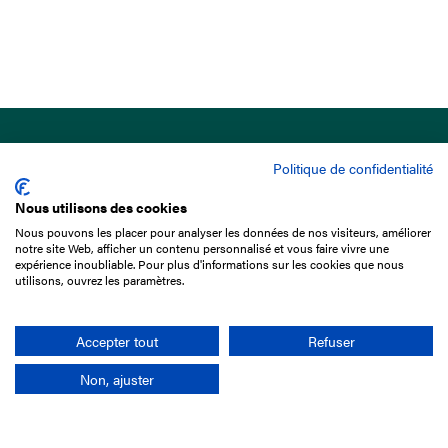
Politique de confidentialité
Nous utilisons des cookies
Nous pouvons les placer pour analyser les données de nos visiteurs, améliorer
15 Boulevard de Douaumont
notre site Web, afficher un contenu personnalisé et vous faire vivre une
75017 Paris
expérience inoubliable. Pour plus d'informations sur les cookies que nous
utilisons, ouvrez les paramètres.
01 49 10 20 29
Rechercher
Accepter tout
Refuser
Non, ajuster
L'entreprise
Mission France Galop