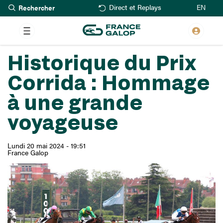
Rechercher
Aller
EN
Direct et Replays
au
contenu
principal
Historique du Prix
Corrida : Hommage
à une grande
voyageuse
Lundi 20 mai 2024 - 19:51
France Galop