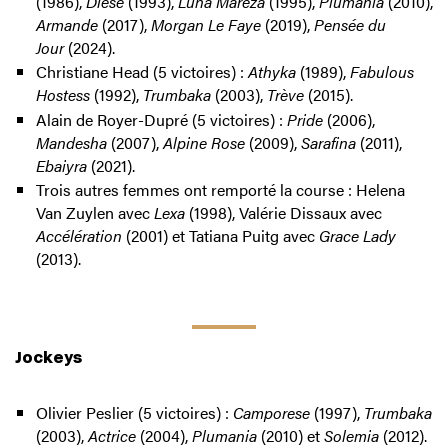
(1986),
Dièse
(1993),
Luna Mareza
(1995),
Plumania
(2010),
Armande
(2017),
Morgan Le Faye
(2019),
Pensée du
Jour
(2024).
Christiane Head (5 victoires) :
Athyka
(1989),
Fabulous
Hostess
(1992),
Trumbaka
(2003),
Trève
(2015).
Alain de Royer-Dupré (5 victoires) :
Pride
(2006),
Mandesha
(2007),
Alpine Rose
(2009),
Sarafina
(2011),
Ebaiyra
(2021).
Trois autres femmes ont remporté la course : Helena
Van Zuylen avec
Lexa
(1998), Valérie Dissaux avec
Accélération
(2001) et Tatiana Puitg avec
Grace Lady
(2013).
Jockeys
Olivier Peslier (5 victoires) :
Camporese
(1997),
Trumbaka
(2003),
Actrice
(2004),
Plumania
(2010) et
Solemia
(2012).