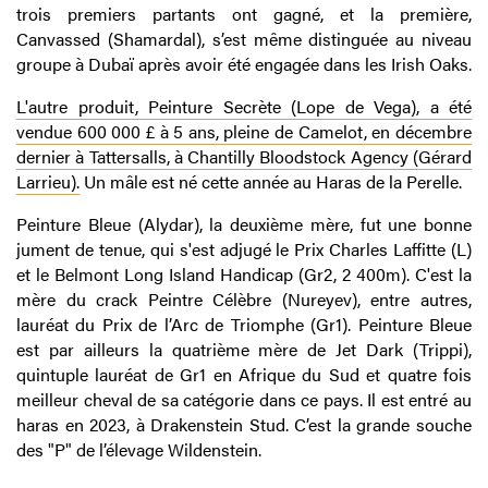
trois premiers partants ont gagné, et la première,
Canvassed (Shamardal), s’est même distinguée au niveau
groupe à Dubaï après avoir été engagée dans les Irish Oaks.
L'autre produit, Peinture Secrète (Lope de Vega), a été
vendue 600 000 £ à 5 ans, pleine de Camelot, en décembre
dernier à Tattersalls, à Chantilly Bloodstock Agency (Gérard
Larrieu).
Un mâle est né cette année au Haras de la Perelle.
Peinture Bleue (Alydar), la deuxième mère, fut une bonne
jument de tenue, qui s'est adjugé le Prix Charles Laffitte (L)
et le Belmont Long Island Handicap (Gr2, 2 400m). C'est la
mère du crack Peintre Célèbre (Nureyev), entre autres,
lauréat du Prix de l’Arc de Triomphe (Gr1). Peinture Bleue
est par ailleurs la quatrième mère de Jet Dark (Trippi),
quintuple lauréat de Gr1 en Afrique du Sud et quatre fois
meilleur cheval de sa catégorie dans ce pays. Il est entré au
haras en 2023, à Drakenstein Stud. C’est la grande souche
des "P" de l’élevage Wildenstein.