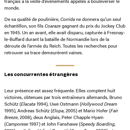
français à la veille d’événements appelés à bouleverser le
monde.
De sa qualité de poulinière,
Corrida
ne donnera qu’un seul
échantillon, son fils
Coaraze
gagnant du prix du Jockey Club
en 1945. Un an avant, elle avait disparu, capturée à Fresnay-
le-Buffard durant la bataille de Normandie lors de la
déroute de l’armée du Reich. Toutes les recherches pour
retrouver sa trace demeurèrent vaines.
Les concurrentes étrangères
Leur présence est assez fréquente. Elles comptent huit
victoires, obtenues par trois entraîneurs allemands, Bruno
Schütz (
Elacata
1994), Uwe Ostmann (
Hollywood Dream
1995), Andreas Schütz (
Elopa
, 2005) et Mario Hofer (
Fair
Breeze
, 2008), deux Anglais, Peter Chapple Hyam
(
Camporese
1997) et John Fanshawe (
Speedy Boarding,