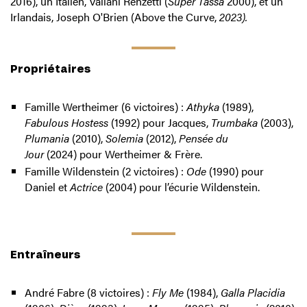
2016), un Italien, Valiani Renzetti (
Super Tassa
2000), et un
Irlandais, Joseph O'Brien (Above the Curve,
2023).
Propriétaires
Famille Wertheimer (6 victoires) :
Athyka
(1989),
Fabulous Hostess
(1992) pour Jacques,
Trumbaka
(2003),
Plumania
(2010),
Solemia
(2012),
Pensée du
Jour
(2024) pour Wertheimer & Frère.
Famille Wildenstein (2 victoires) :
Ode
(1990) pour
Daniel et
Actrice
(2004) pour l’écurie Wildenstein.
Entraîneurs
André Fabre (8 victoires) :
Fly Me
(1984),
Galla Placidia