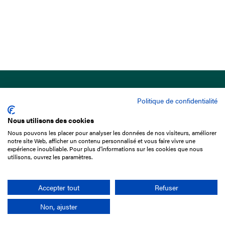
Politique de confidentialité
Nous utilisons des cookies
Nous pouvons les placer pour analyser les données de nos visiteurs, améliorer
15 Boulevard de Douaumont
notre site Web, afficher un contenu personnalisé et vous faire vivre une
75017 Paris
expérience inoubliable. Pour plus d'informations sur les cookies que nous
utilisons, ouvrez les paramètres.
01 49 10 20 29
Rechercher
Accepter tout
Refuser
Non, ajuster
L'entreprise