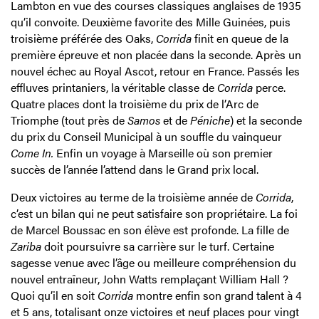
Lambton en vue des courses classiques anglaises de 1935
qu’il convoite. Deuxième favorite des Mille Guinées, puis
troisième préférée des Oaks,
Corrida
finit en queue de la
première épreuve et non placée dans la seconde. Après un
nouvel échec au Royal Ascot, retour en France. Passés les
effluves printaniers, la véritable classe de
Corrida
perce.
Quatre places dont la troisième du prix de l’Arc de
Triomphe (tout près de
Samos
et de
Péniche
) et la seconde
du prix du Conseil Municipal à un souffle du vainqueur
Come In.
Enfin un voyage à Marseille où son premier
succès de l’année l’attend dans le Grand prix local.
Deux victoires au terme de la troisième année de
Corrida
,
c’est un bilan qui ne peut satisfaire son propriétaire. La foi
de Marcel Boussac en son élève est profonde. La fille de
Zariba
doit poursuivre sa carrière sur le turf. Certaine
sagesse venue avec l’âge ou meilleure compréhension du
nouvel entraîneur, John Watts remplaçant William Hall ?
Quoi qu’il en soit
Corrida
montre enfin son grand talent à 4
et 5 ans, totalisant onze victoires et neuf places pour vingt