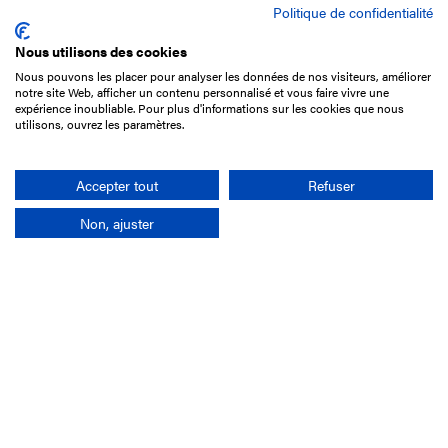
Politique de confidentialité
Nous utilisons des cookies
Nous pouvons les placer pour analyser les données de nos visiteurs, améliorer
15 Boulevard de Douaumont
notre site Web, afficher un contenu personnalisé et vous faire vivre une
75017 Paris
expérience inoubliable. Pour plus d'informations sur les cookies que nous
utilisons, ouvrez les paramètres.
01 49 10 20 29
Rechercher
Accepter tout
Refuser
Non, ajuster
L'entreprise
Mission France Galop
Gouvernance
Baromètre du Galop
Comptes sociaux
Comprendre les courses
Docuthèque