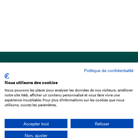
Politique de confidentialité
Nous utilisons des cookies
Nous pouvons les placer pour analyser les données de nos visiteurs, améliorer
15 Boulevard de Douaumont
notre site Web, afficher un contenu personnalisé et vous faire vivre une
75017 Paris
expérience inoubliable. Pour plus d'informations sur les cookies que nous
utilisons, ouvrez les paramètres.
01 49 10 20 29
Rechercher
Accepter tout
Refuser
Non, ajuster