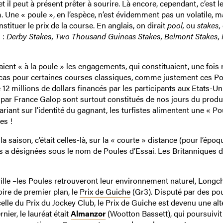
 il peut à présent prêter à sourire. Là encore, cependant, c’est l
 Une « poule », en l’espèce, n’est évidemment pas un volatile, m
tuer le prix de la course. En anglais, on dirait
pool,
ou
stakes,
 :
Derby Stakes, Two Thousand Guineas Stakes, Belmont Stakes,
aient « à la poule » les engagements, qui constituaient, une fois 
le cas pour certaines courses classiques, comme justement ces P
2 millions de dollars financés par les participants aux Etats-Uni
e par France Galop sont surtout constitués de nos jours du produ
riant sur l’identité du gagnant, les turfistes alimentent une « Po
es !
saison, c’était celles-là, sur la « courte » distance (pour l’époq
es a désignées sous le nom de Poules d’Essai. Les Britanniques d
ille –les Poules retrouveront leur environnement naturel, Long
ire de premier plan, le
Prix de Guiche
(Gr3). Disputé par des po
elle du Prix du Jockey Club, le Prix de Guiche est devenu une alt
nier, le lauréat était
Almanzor
(Wootton Bassett), qui poursuivit 