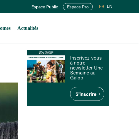
FR
EN
Espace Public
Espace Pro
romes
Actualités
Inscrivez-vous
à notre
newsletter Une
Semaine au
Galop
S'inscrire