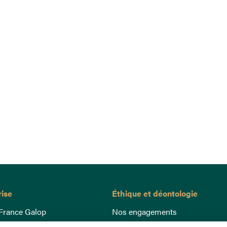
rise
Éthique et déontologie
France Galop
Nos engagements
ance
Lutte anti-dopage