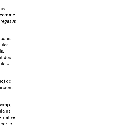
e
ais
comme
 Pegasus
réunis,
oules
s.
it des
ule »
ue) de
iraient
champ,
ulains
ernative
par le