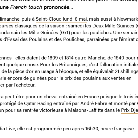
, une
French touch
prononcée...
 dimanche
, puis à
Saint-Cloud lundi 8 mai
, mais aussi à Newmark
urses classiques de la saison : samedi les Deux Mille Guinées (
 lendemain les Mille Guinées (Gr1) pour les pouliches. Une semai
s d’Essai des Poulains et des Pouliches, parrainées par l’émirat 
iennes –elles datent de 1809 et 1814 outre-Manche, de 1840 pour 
ent quelque chose. Pour les Britanniques, c’est l’allocation initiale
 la pièce d’or en usage à l’époque, et elle équivalait 21 shillings
parle encore de guinées pour le prix des poulains aux ventes en
r par l’acheteur.
era peut-être pour un cheval entraîné en France puisque le troisi
rotégé de Qatar Racing entraîné par André Fabre et monté par
ion pour sa rentrée victorieuse à Maisons-Laffitte dans le
Prix Dje
dia Live, elle est programmée peu après 16h30, heure française.