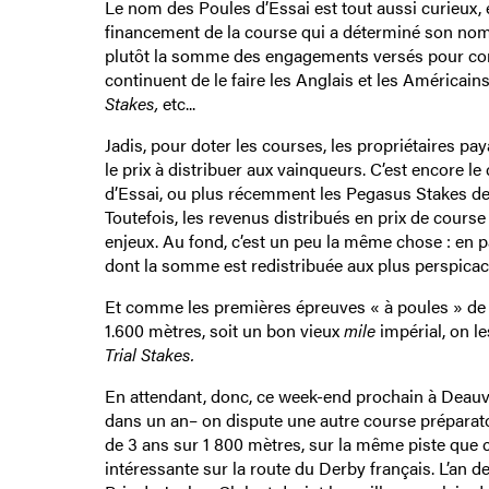
Le nom des Poules d’Essai est tout aussi curieux, et
financement de la course qui a déterminé son nom.
plutôt la somme des engagements versés pour consti
continuent de le faire les Anglais et les Américains
Stakes,
etc...
Jadis, pour doter les courses, les propriétaires pay
le prix à distribuer aux vainqueurs. C’est encore 
d’Essai, ou plus récemment les Pegasus Stakes de 1
Toutefois, les revenus distribués en prix de cours
enjeux. Au fond, c’est un peu la même chose : en pa
dont la somme est redistribuée aux plus perspicac
Et comme les premières épreuves « à poules » de la 
1.600 mètres, soit un bon vieux
mile
impérial, on l
Trial Stakes.
En attendant, donc, ce week-end prochain à Deauv
dans un an– on dispute une autre course préparato
de 3 ans sur 1 800 mètres, sur la même piste que c
intéressante sur la route du Derby français. L’an der