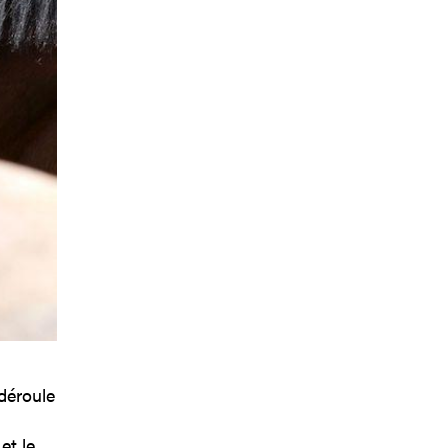
déroule
et le