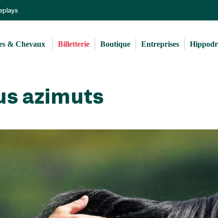
Aller
Replays
au
contenu
principal
s & Chevaux 
Billetterie
Boutique
Entreprises
Hippod
us azimuts