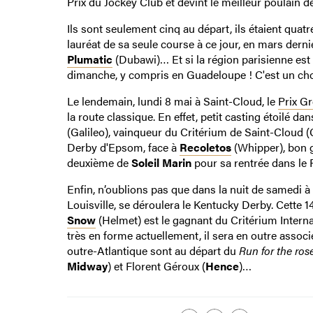
Prix du Jockey Club et devint le meilleur poulain
Ils sont seulement cinq au départ, ils étaient quat
lauréat de sa seule course à ce jour, en mars dern
Plumatic
(Dubawi)… Et si la région parisienne es
dimanche, y compris en Guadeloupe ! C'est un choue
Le lendemain, lundi 8 mai à Saint-Cloud, le
Prix Gr
la route classique. En effet, petit casting étoilé 
(Galileo), vainqueur du Critérium de Saint-Cloud (G
Derby d'Epsom, face à
Recoletos
(Whipper), bon ga
deuxième de
Soleil Marin
pour sa rentrée dans le Pr
Enfin, n’oublions pas que dans la nuit de samedi
Louisville, se déroulera le Kentucky Derby. Cette 1
Snow
(Helmet) est le gagnant du Critérium Internat
très en forme actuellement, il sera en outre associ
outre-Atlantique sont au départ du
Run for the ros
Midway
) et Florent Géroux (
Hence
)…