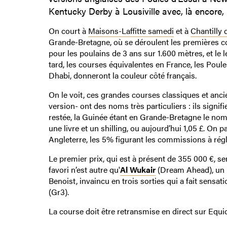
Kentucky Derby à Lousiville avec, là encore
On court à
Maisons-Laffitte samedi
et à
Chantilly
Grande-Bretagne, où se déroulent les premières co
pour les poulains de 3 ans sur 1.600 mètres, et le
tard, les courses équivalentes en France, les Poule
Dhabi, donneront la couleur côté français.
On le voit, ces grandes courses classiques et anc
version- ont des noms très particuliers : ils signifi
restée, la Guinée étant en Grande-Bretagne le nom de
une livre et un shilling, ou aujourd’hui 1,05 £. On 
Angleterre, les 5% figurant les commissions à régle
Le premier prix, qui est à présent de 355 000 €, s
favori n’est autre qu'
Al Wukair
(Dream Ahead), un p
Benoist, invaincu en trois sorties qui a fait sensat
(Gr3).
La course doit être retransmise en direct sur Equi