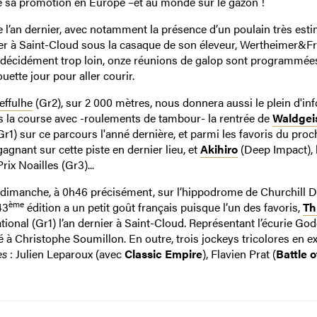
 de sa promotion en Europe –et au monde sur le gazon !
re l’an dernier, avec notamment la présence d’un poulain très esti
ier à Saint-Cloud sous la casaque de son éleveur, Wertheimer&Fr
t décidément trop loin, onze réunions de galop sont programmée
tte jour pour aller courir.
effulhe
(Gr2), sur 2 000 mètres, nous donnera aussi le plein d'inf
dans la course avec -roulements de tambour- la rentrée de
Waldgei
r1) sur ce parcours l'anné dernière, et parmi les favoris du proc
gnant sur cette piste en dernier lieu, et
Akihiro
(Deep Impact),
ix Noailles (Gr3)...
 à dimanche, à 0h46 précisément, sur l’hippodrome de Churchill 
ème
43
édition a un petit goût français puisque l’un des favoris,
Th
ional (Gr1) l’an dernier à Saint-Cloud. Représentant l’écurie God
é à Christophe Soumillon. En outre, trois jockeys tricolores en e
es
: Julien Leparoux (avec
Classic Empire
), Flavien Prat (
Battle o