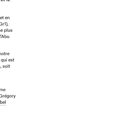
et en
Gr1),
ne plus
d’Abu
notre
 qui est
, soit
ème
 Grégory
bel