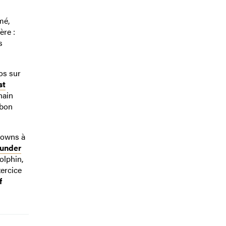
mé,
ère :
s
os sur
st
hain
 bon
Downs à
under
olphin,
xercice
f