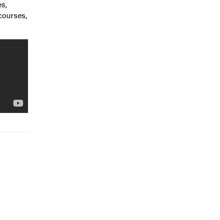
s,
courses,