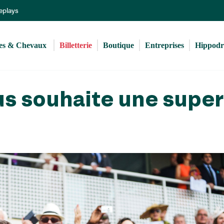
Aller
Replays
au
contenu
principal
s & Chevaux 
Billetterie
Boutique
Entreprises
Hippod
us souhaite une supe