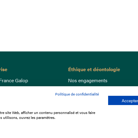
rise
Éthique et déontologie
France Galop
Nos engagements
ance
Lutte anti-dopage
Politique de confidentialité
e du Galop
Bien être equin
Accepter
 sociaux
Index Egalité Femmes-Hommes
re site Web, afficher un contenu personnalisé et vous faire
re les courses
Jeu responsable
s utilisons, ouvrez les paramètres.
que