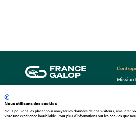
L'entrep
Mission 
Gouvern
15 Boulevard de Douaumont
Baromètr
75017 Paris
Nous utilisons des cookies
Comptes
01 49 10 20 29
Nous pouvons les placer pour analyser les données de nos visiteurs, améliorer not
Comprend
vivre une expérience inoubliable. Pour plus d'informations sur les cookies que nou
Rechercher
Docuthè
Métiers