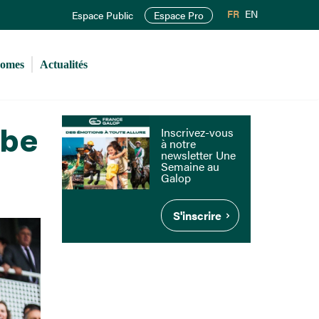
FR
EN
Espace Public
Espace Pro
romes
Actualités
rbe
Inscrivez-vous
à notre
newsletter Une
Semaine au
Galop
S'inscrire