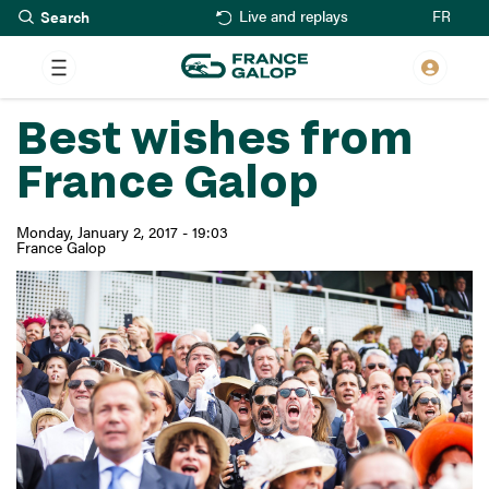
Search
Skip
FR
Live and replays
to
main
content
Best wishes from
France Galop
Monday, January 2, 2017 - 19:03
France Galop