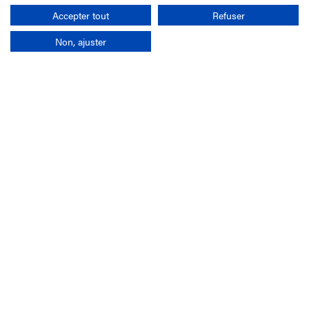
Rechercher
Accepter tout
Refuser
Non, ajuster
L'entreprise
Mission France Galop
Gouvernance
Baromètre du Galop
Comptes sociaux
Comprendre les courses
Docuthèque
Métiers
Offres d'emploi
Offres de stage
Appel d'offres
Partenaires