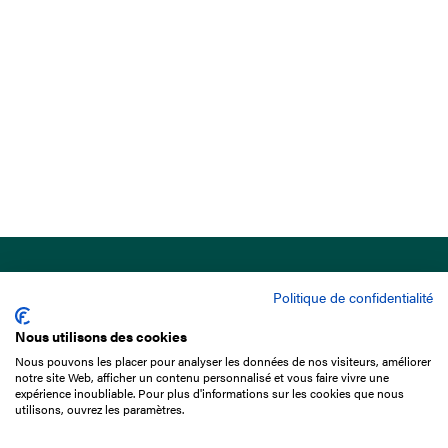
Politique de confidentialité
Nous utilisons des cookies
Nous pouvons les placer pour analyser les données de nos visiteurs, améliorer
15 Boulevard de Douaumont
notre site Web, afficher un contenu personnalisé et vous faire vivre une
75017 Paris
expérience inoubliable. Pour plus d'informations sur les cookies que nous
utilisons, ouvrez les paramètres.
01 49 10 20 29