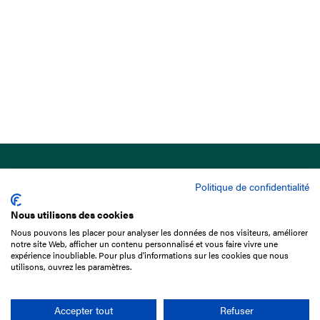
Politique de confidentialité
Nous utilisons des cookies
Nous pouvons les placer pour analyser les données de nos visiteurs, améliorer
15 Boulevard de Douaumont
notre site Web, afficher un contenu personnalisé et vous faire vivre une
75017 Paris
expérience inoubliable. Pour plus d'informations sur les cookies que nous
utilisons, ouvrez les paramètres.
01 49 10 20 29
Rechercher
Accepter tout
Refuser