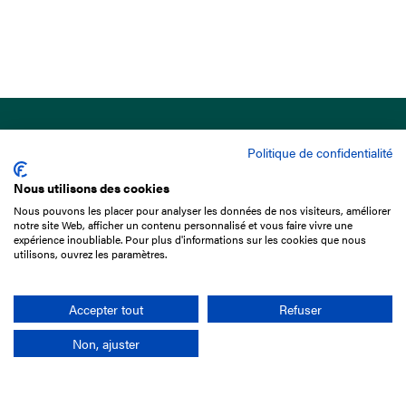
Politique de confidentialité
Nous utilisons des cookies
Nous pouvons les placer pour analyser les données de nos visiteurs, améliorer
15 Boulevard de Douaumont
notre site Web, afficher un contenu personnalisé et vous faire vivre une
75017 Paris
expérience inoubliable. Pour plus d'informations sur les cookies que nous
utilisons, ouvrez les paramètres.
01 49 10 20 29
Rechercher
Accepter tout
Refuser
Non, ajuster
L'entreprise
Mission France Galop