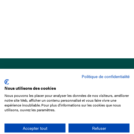
Politique de confidentialité
Nous utilisons des cookies
Nous pouvons les placer pour analyser les données de nos visiteurs, améliorer
15 Boulevard de Douaumont
notre site Web, afficher un contenu personnalisé et vous faire vivre une
75017 Paris
expérience inoubliable. Pour plus d'informations sur les cookies que nous
utilisons, ouvrez les paramètres.
01 49 10 20 29
Rechercher
Accepter tout
Refuser