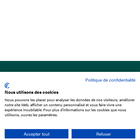
Politique de confidentialité
Nous utilisons des cookies
Nous pouvons les placer pour analyser les données de nos visiteurs, améliorer
15 Boulevard de Douaumont
notre site Web, afficher un contenu personnalisé et vous faire vivre une
75017 Paris
expérience inoubliable. Pour plus d'informations sur les cookies que nous
utilisons, ouvrez les paramètres.
+33 1 49 10 20 29
Search
Accepter tout
Refuser