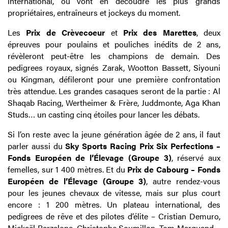
international, où vont en découdre les plus grands
propriétaires, entraîneurs et jockeys du moment.
Les
Prix de Crèvecoeur
et
Prix des Marettes
, deux
épreuves pour poulains et pouliches inédits de 2 ans,
révèleront peut-être les champions de demain. Des
pedigrees royaux, signés Zarak, Wootton Bassett, Siyouni
ou Kingman, défileront pour une première confrontation
très attendue. Les grandes casaques seront de la partie : Al
Shaqab Racing, Wertheimer & Frère, Juddmonte, Aga Khan
Studs… un casting cinq étoiles pour lancer les débats.
Si l’on reste avec la jeune génération âgée de 2 ans, il faut
parler aussi du
Sky Sports Racing Prix Six Perfections –
Fonds Européen de l’Élevage (Groupe 3)
, réservé aux
femelles, sur 1 400 mètres. Et du
Prix de Cabourg – Fonds
Européen de l’Élevage (Groupe 3)
, autre rendez-vous
pour les jeunes chevaux de vitesse, mais sur plus court
encore : 1 200 mètres. Un plateau international, des
pedigrees de rêve et des pilotes d’élite – Cristian Demuro,
Mickaël Barzalona, Christophe Soumillon, Tom Marquand…