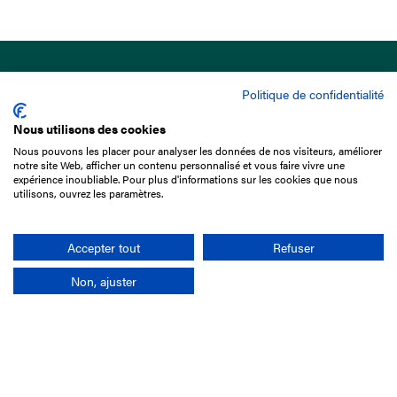
Politique de confidentialité
Nous utilisons des cookies
Nous pouvons les placer pour analyser les données de nos visiteurs, améliorer
15 Boulevard de Douaumont
notre site Web, afficher un contenu personnalisé et vous faire vivre une
75017 Paris
expérience inoubliable. Pour plus d'informations sur les cookies que nous
utilisons, ouvrez les paramètres.
01 49 10 20 29
Rechercher
Accepter tout
Refuser
Non, ajuster
L'entreprise
Mission France Galop
Gouvernance
Baromètre du Galop