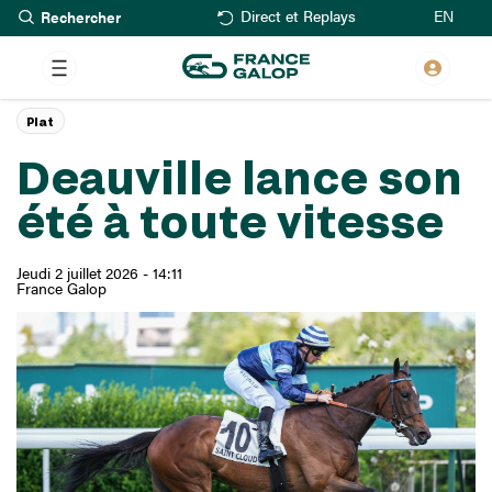
Rechercher
Aller
EN
Direct et Replays
au
contenu
principal
Plat
Deauville lance son
été à toute vitesse
Jeudi 2 juillet 2026 - 14:11
France Galop