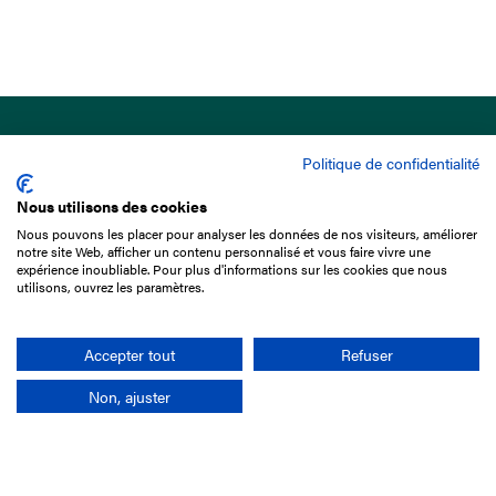
Politique de confidentialité
Nous utilisons des cookies
Nous pouvons les placer pour analyser les données de nos visiteurs, améliorer
15 Boulevard de Douaumont
notre site Web, afficher un contenu personnalisé et vous faire vivre une
75017 Paris
expérience inoubliable. Pour plus d'informations sur les cookies que nous
utilisons, ouvrez les paramètres.
01 49 10 20 29
Rechercher
Accepter tout
Refuser
Non, ajuster
L'entreprise
Mission France Galop