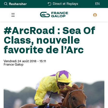
Rechercher
Aller
EN
Direct et Replays
au
contenu
principal
#ArcRoad : Sea Of
Class, nouvelle
favorite de l’Arc
Vendredi 24 août 2018 - 15:11
France Galop