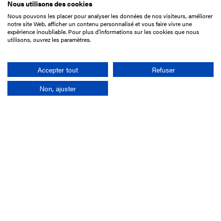
Nous utilisons des cookies
Nous pouvons les placer pour analyser les données de nos visiteurs, améliorer
15 Boulevard de Douaumont
notre site Web, afficher un contenu personnalisé et vous faire vivre une
75017 Paris
expérience inoubliable. Pour plus d'informations sur les cookies que nous
utilisons, ouvrez les paramètres.
01 49 10 20 29
Rechercher
Accepter tout
Refuser
Non, ajuster
L'entreprise
Mission France Galop
Gouvernance
Baromètre du Galop
Comptes sociaux
Comprendre les courses
Docuthèque
Métiers
Offres d'emploi