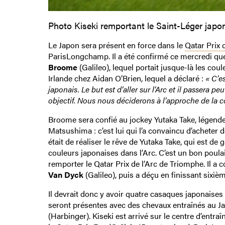
Photo Kiseki remportant le Saint-Léger japo
Le Japon sera présent en force dans le
Qatar Prix 
ParisLongchamp. Il a été confirmé ce mercredi que
Broome
(Galileo), lequel portait jusque-là les co
Irlande chez Aidan O’Brien, lequel a déclaré :
« C’e
japonais. Le but est d’aller sur l’Arc et il passera p
objectif. Nous nous déciderons à l’approche de la c
Broome sera confié au jockey Yutaka Take, légend
Matsushima : c’est lui qui l’a convaincu d’acheter 
était de réaliser le rêve de Yutaka Take, qui est d
couleurs japonaises dans l’Arc. C’est un bon poula
remporter le Qatar Prix de l’Arc de Triomphe. Il a
Van Dyck
(Galileo), puis a déçu en finissant sixièm
Il devrait donc y avoir quatre casaques japonaises 
seront présentes avec des chevaux entraînés au J
(Harbinger). Kiseki est arrivé sur le centre d’entra