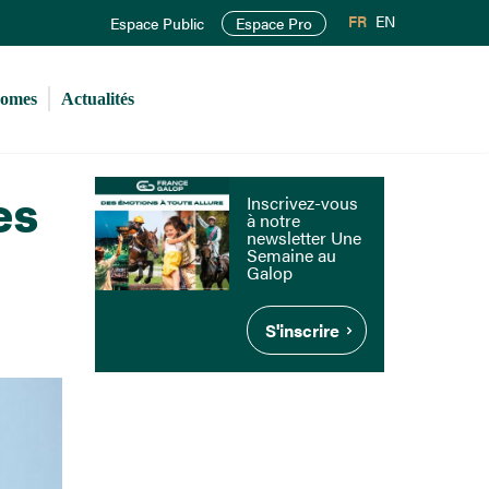
FR
EN
Espace Public
Espace Pro
romes
Actualités
es
Inscrivez-vous
à notre
newsletter Une
Semaine au
Galop
S'inscrire