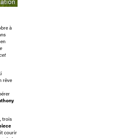
obre à
ans
 en
e
cet
i
n rêve
pérer
nthony
 trois
piece
it courir