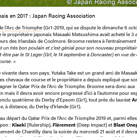
nais en 2017 : Japan Racing Association
de l’Arc de Triomphe
(Gr1-2019, qui se dispute le dimanche 6 oct
 le propriétaire japonais Masaaki Matsushima avait acheté le 3 
uleurs des Irlandais de Coolmore. Broome restera à l’entraînement
st un très bon poulain et c’est génial pour son nouveau propriétair
eut-être par le St Leger (Gr1, le 14 septembre à Doncaster) en vue de 
ourse. »
e vivante dans son pays. Yutaka Take est un grand ami de Masaak
des chevaux de course et le propriétaire a depuis expliqué que so
e gagner le Qatar Prix de l’Arc de Triomphe. Broome sera donc aux
in mais il devra avoir encore progressé d’ici à l’automne pour es
 conclu quatrième du Derby d’Epsom (Gr1), tout près du lauréat
A
e, à distance, du Derby d’Irlande (Gr1).
au départ du Qatar Prix de l’Arc de Triomphe 2019 et, parmi elles,
apon :
Kiseki
(Rulership),
Fièrement
(Deep Impact) et
Blast One
înement de Chantilly dans la soirée du mercredi 21 août et il devra