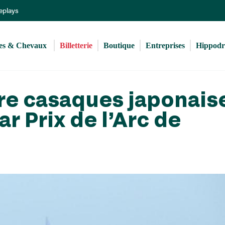
Aller
Replays
au
contenu
principal
s & Chevaux 
Billetterie
Boutique
Entreprises
Hippod
re casaques japonais
r Prix de l’Arc de