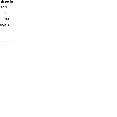
ntrée le
 son
il a
èrement
ançais