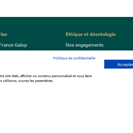
rise
Éthique et déontologie
France Galop
Nos engagements
ance
Lutte anti-dopage
Politique de confidentialité
e du Galop
Bien être equin
Accepter
 sociaux
Index Egalité Femmes-Hommes
re site Web, afficher un contenu personnalisé et vous faire
re les courses
Jeu responsable
s utilisons, ouvrez les paramètres.
que
'emploi
e stage
ffres
res