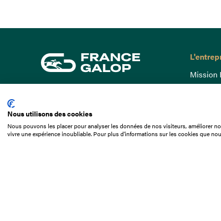
L'entrep
Mission 
Gouvern
15 Boulevard de Douaumont
Baromètr
75017 Paris
Nous utilisons des cookies
Comptes
01 49 10 20 29
Nous pouvons les placer pour analyser les données de nos visiteurs, améliorer not
Comprend
vivre une expérience inoubliable. Pour plus d'informations sur les cookies que nou
Rechercher
Docuthè
Métiers
Offres d
Offres d
Appel d'o
Partenai