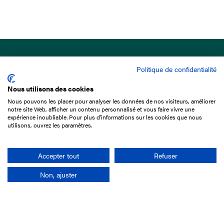
Politique de confidentialité
Nous utilisons des cookies
Nous pouvons les placer pour analyser les données de nos visiteurs, améliorer
15 Boulevard de Douaumont
notre site Web, afficher un contenu personnalisé et vous faire vivre une
75017 Paris
expérience inoubliable. Pour plus d'informations sur les cookies que nous
utilisons, ouvrez les paramètres.
01 49 10 20 29
Rechercher
Accepter tout
Refuser
Non, ajuster
L'entreprise
Mission France Galop
Gouvernance