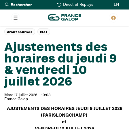
Rechercher
Aller
EN
Direct et Replays
au
contenu
principal
Avant courses
Plat
Ajustements des
horaires du jeudi 9
& vendredi 10
juillet 2026
Mardi 7 juillet 2026 - 10:08
France Galop
AJUSTEMENTS DES HORAIRES JEUDI 9 JUILLET 2026
(PARISLONGCHAMP)
et
VENDREDI 10 JUILLET 2026