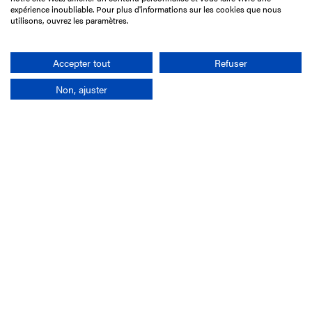
75017 Paris
expérience inoubliable. Pour plus d'informations sur les cookies que nous
utilisons, ouvrez les paramètres.
01 49 10 20 29
Rechercher
Accepter tout
Refuser
Non, ajuster
L'entreprise
Mission France Galop
Gouvernance
Baromètre du Galop
Comptes sociaux
Comprendre les courses
Docuthèque
Métiers
Offres d'emploi
Offres de stage
Appel d'offres