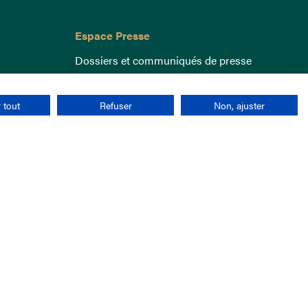
Espace Presse
Dossiers et communiqués de presse
 tout
Refuser
Non, ajuster
nées personnelles
CGU
Cookies