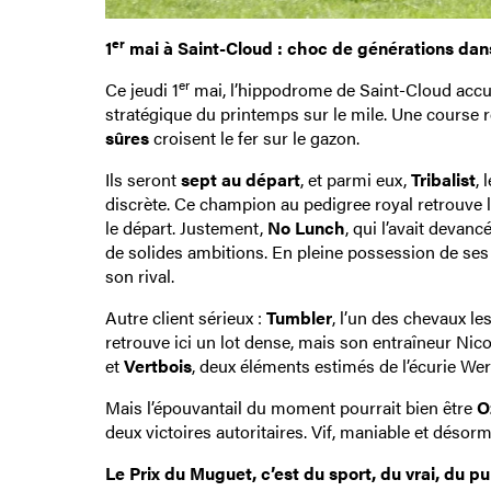
er
1
mai à Saint-Cloud : choc de générations dans
er
Ce jeudi 1
mai, l’hippodrome de Saint-Cloud accue
stratégique du printemps sur le mile. Une course 
sûres
croisent le fer sur le gazon.
Ils seront
sept au départ
, et parmi eux,
Tribalist
, 
discrète. Ce champion au pedigree royal retrouve 
le départ. Justement,
No Lunch
, qui l’avait devan
de solides ambitions. En pleine possession de ses 
son rival.
Autre client sérieux :
Tumbler
, l’un des chevaux le
retrouve ici un lot dense, mais son entraîneur Nico
et
Vertbois
, deux éléments estimés de l’écurie Wert
Mais l’épouvantail du moment pourrait bien être
O
deux victoires autoritaires. Vif, maniable et désorm
Le Prix du Muguet, c’est du sport, du vrai, du pu