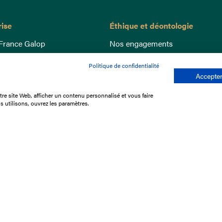
rise
Éthique et déontologie
France Galop
Nos engagements
ance
Lutte anti-dopage
Politique de confidentialité
e du Galop
Bien être equin
Accepter
 sociaux
Index Egalité Femmes-Hommes
re site Web, afficher un contenu personnalisé et vous faire
re les courses
Jeu responsable
s utilisons, ouvrez les paramètres.
que
'emploi
e stage
ffres
res
tacter
Mentions légales
Protection des don