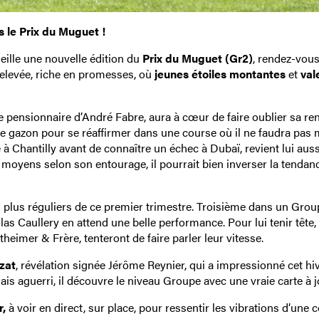
 le Prix du Muguet !
ille une nouvelle édition du
Prix du Muguet (Gr2)
, rendez-vou
relevée, riche en promesses, où
jeunes étoiles montantes
et
val
le pensionnaire d’André Fabre, aura à cœur de faire oublier sa re
le gazon pour se réaffirmer dans une course où il ne faudra pas
cé à Chantilly avant de connaître un échec à Dubaï, revient lui aus
moyens selon son entourage, il pourrait bien inverser la tendanc
s plus réguliers de ce premier trimestre. Troisième dans un Group
las Caullery en attend une belle performance. Pour lui tenir tête,
heimer & Frère, tenteront de faire parler leur vitesse.
zat
, révélation signée Jérôme Reynier, qui a impressionné cet hi
ais aguerri, il découvre le niveau Groupe avec une vraie carte à j
r,
à voir en direct, sur place, pour ressentir les vibrations d’une 