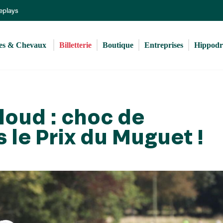
Aller
Replays
au
contenu
principal
s & Chevaux 
Billetterie
Boutique
Entreprises
Hippod
loud : choc de
 le Prix du Muguet !