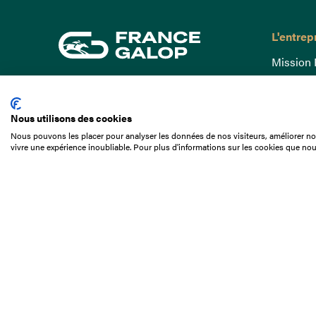
L'entrep
Mission 
Gouvern
15 Boulevard de Douaumont
Baromètr
75017 Paris
Nous utilisons des cookies
Comptes
01 49 10 20 29
Nous pouvons les placer pour analyser les données de nos visiteurs, améliorer not
Comprend
vivre une expérience inoubliable. Pour plus d'informations sur les cookies que nou
Rechercher
Docuthè
Métiers
Offres d
Offres d
Appel d'o
Partenai
Nous con