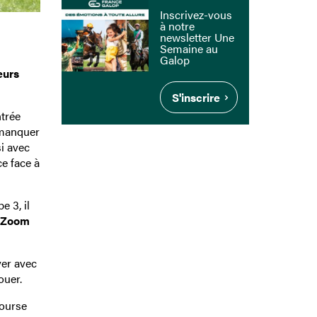
Inscrivez-vous
à notre
newsletter Une
Semaine au
s
Galop
eurs
S'inscrire
ntrée
 manquer
si avec
e face à
e 3, il
Zoom
ver avec
ouer.
course