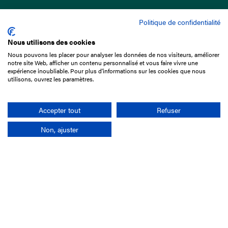
Politique de confidentialité
Nous utilisons des cookies
Nous pouvons les placer pour analyser les données de nos visiteurs, améliorer
15 Boulevard de Douaumont
notre site Web, afficher un contenu personnalisé et vous faire vivre une
75017 Paris
expérience inoubliable. Pour plus d'informations sur les cookies que nous
utilisons, ouvrez les paramètres.
01 49 10 20 29
Rechercher
Accepter tout
Refuser
Non, ajuster
L'entreprise
Mission France Galop
Gouvernance
Baromètre du Galop
Comptes sociaux
Comprendre les courses