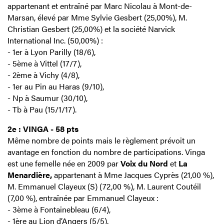
appartenant et entraîné par Marc Nicolau à Mont-de-
Marsan, élevé par Mme Sylvie Gesbert (25,00%), M.
Christian Gesbert (25,00%) et la société Narvick
International Inc. (50,00%) :
- 1er à Lyon Parilly (18/6),
- 5ème à Vittel (17/7),
- 2ème à Vichy (4/8),
- 1er au Pin au Haras (9/10),
- Np à Saumur (30/10),
- Tb à Pau (15/1/17).
2e : VINGA - 58 pts
Même nombre de points mais le règlement prévoit un
avantage en fonction du nombre de participations. Vinga
est une femelle née en 2009 par
Voix du Nord
et
La
Menardière,
appartenant à Mme Jacques Cyprès (21,00 %),
M. Emmanuel Clayeux (S) (72,00 %), M. Laurent Coutéil
(7,00 %), entraînée par Emmanuel Clayeux :
- 3ème à Fontainebleau (6/4),
- 1ère au Lion d’Angers (5/5),