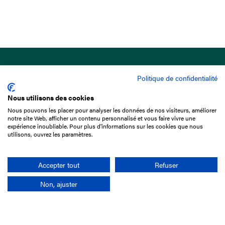
Politique de confidentialité
Nous utilisons des cookies
Nous pouvons les placer pour analyser les données de nos visiteurs, améliorer
15 Boulevard de Douaumont
notre site Web, afficher un contenu personnalisé et vous faire vivre une
75017 Paris
expérience inoubliable. Pour plus d'informations sur les cookies que nous
utilisons, ouvrez les paramètres.
01 49 10 20 29
Rechercher
Accepter tout
Refuser
Non, ajuster
L'entreprise
Mission France Galop