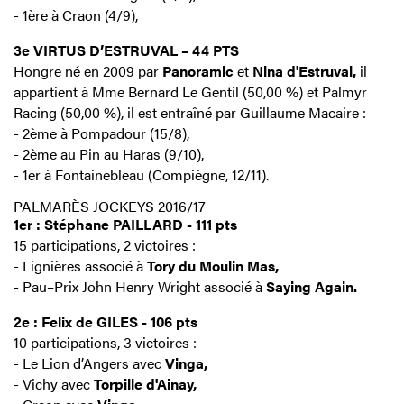
- 1ère à Craon (4/9),
3e VIRTUS D’ESTRUVAL – 44 PTS
Hongre né en 2009 par
Panoramic
et
Nina d'Estruval,
il
appartient à Mme Bernard Le Gentil (50,00 %) et Palmyr
Racing (50,00 %), il est entraîné par Guillaume Macaire :
- 2ème à Pompadour (15/8),
- 2ème au Pin au Haras (9/10),
- 1er à Fontainebleau (Compiègne, 12/11).
PALMARÈS JOCKEYS 2016/17
1er : Stéphane PAILLARD - 111 pts
15 participations, 2 victoires :
- Lignières associé à
Tory du Moulin Mas,
- Pau–Prix John Henry Wright associé à
Saying Again.
2e : Felix de GILES - 106 pts
10 participations, 3 victoires :
- Le Lion d’Angers avec
Vinga,
- Vichy avec
Torpille d'Ainay,