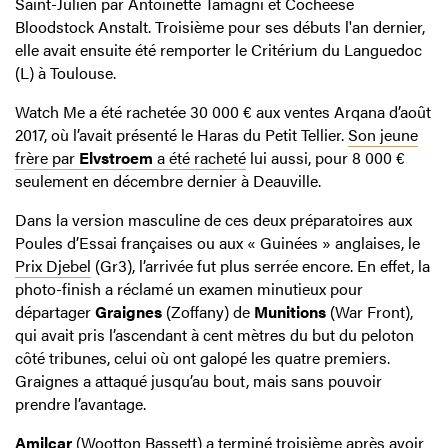
Saint-Julien par Antoinette Tamagni et Cocheese
Bloodstock Anstalt. Troisième pour ses débuts l'an dernier,
elle avait ensuite été remporter le Critérium du Languedoc
(L) à Toulouse.
Watch Me a été rachetée 30 000 € aux ventes Arqana d’août
2017, où l’avait présenté le Haras du Petit Tellier.
Son jeune
frère par
Elvstroem
a été racheté
lui aussi, pour 8 000 €
seulement en décembre dernier à Deauville.
Dans la version masculine de ces deux préparatoires aux
Poules d’Essai françaises ou aux « Guinées » anglaises, le
Prix Djebel
(Gr3), l’arrivée fut plus serrée encore. En effet, la
photo-finish a réclamé un examen minutieux pour
départager
Graignes
(Zoffany) de
Munitions
(War Front),
qui avait pris l’ascendant à cent mètres du but du peloton
côté tribunes, celui où ont galopé les quatre premiers.
Graignes a attaqué jusqu’au bout, mais sans pouvoir
prendre l’avantage.
Amilcar
(Wootton Bassett) a terminé troisième après avoir