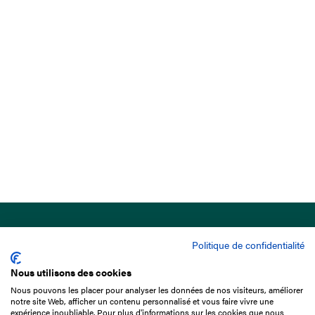
Politique de confidentialité
Nous utilisons des cookies
Nous pouvons les placer pour analyser les données de nos visiteurs, améliorer
15 Boulevard de Douaumont
notre site Web, afficher un contenu personnalisé et vous faire vivre une
75017 Paris
expérience inoubliable. Pour plus d'informations sur les cookies que nous