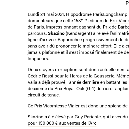
P
Lundi 24 mai 2021, Hippodrome ParisLongchamp (Pa
ème
dominateurs que cette 158
édition du
Prix Vico
de Paris. Impressionnant gagnant du Prix de Barbe
parcours,
Skazino
(Kendargent) a relevé l’animatr
ligne d’arrivée. Rapprochée progressivement du der
sans avoir dû prononcer le moindre effort. Elle a e
jamais plafonné et il s’est imposé finalement de d
longueurs.
Deux stayers d’exception sont donc actuellement à
Cédric Rossi pour le Haras de la Gousserie. Même s
Valia a déjà prouvé, l’année dernière en battant l
deuxième du Prix Royal-Oak (Gr1) derrière l’anglais 
circuit de tenue.
Ce Prix Vicomtesse Vigier est donc une splendide
Skazino a été élevé par Guy Pariente, qui l’a vendu
pour 150 000 € aux ventes de l’Arc
,