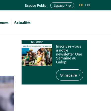
FR
EN
Espace Public
Espace Pro
romes
Actualités
Inscrivez-vous
à notre
newsletter Une
Semaine au
Galop
S'inscrire