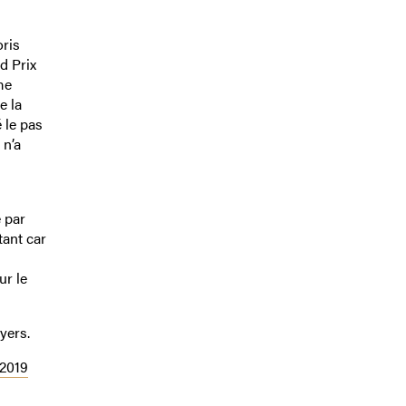
ris
d Prix
me
e la
 le pas
 n’a
é par
tant car
ur le
yers.
 2019