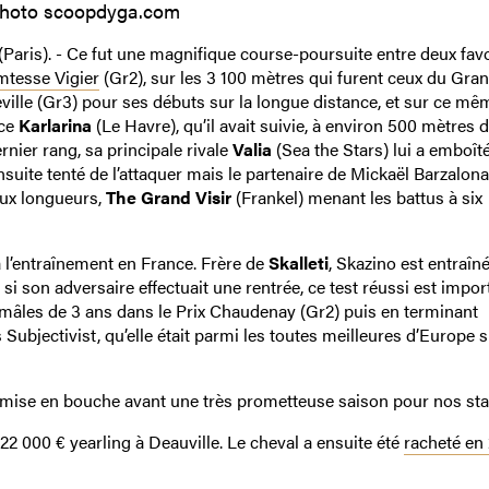
hoto scoopdyga.com
ris). - Ce fut une magnifique course-poursuite entre deux favo
mtesse Vigier
(Gr2), sur les 3 100 mètres qui furent ceux du Gran
ville (Gr3) pour ses débuts sur la longue distance, et sur ce mê
ice
Karlarina
(Le Havre), qu’il avait suivie, à environ 500 mètres d
nier rang, sa principale rivale
Valia
(Sea the Stars) lui a emboîté
nsuite tenté de l’attaquer mais le partenaire de Mickaël Barzalona
eux longueurs,
The Grand Visir
(Frankel) menant les battus à six
 l’entraînement en France. Frère de
Skalleti
, Skazino est entraîn
i son adversaire effectuait une rentrée, ce test réussi est impor
es mâles de 3 ans dans le Prix Chaudenay (Gr2) puis en terminant
Subjectivist, qu’elle était parmi les toutes meilleures d’Europe s
 mise en bouche avant une très prometteuse saison pour nos sta
 22 000 € yearling à Deauville. Le cheval a ensuite été
racheté en