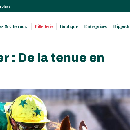
Aller
Replays
au
contenu
principal
s & Chevaux 
Billetterie
Boutique
Entreprises
Hippod
r : De la tenue en