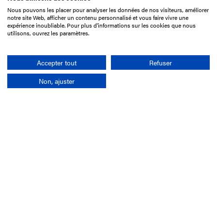
Nous pouvons les placer pour analyser les données de nos visiteurs, améliorer
15 Boulevard de Douaumont
notre site Web, afficher un contenu personnalisé et vous faire vivre une
75017 Paris
expérience inoubliable. Pour plus d'informations sur les cookies que nous
utilisons, ouvrez les paramètres.
01 49 10 20 29
Rechercher
Accepter tout
Refuser
Non, ajuster
L'entreprise
Mission France Galop
Gouvernance
Baromètre du Galop
Comptes sociaux
Comprendre les courses
Docuthèque
Métiers
Offres d'emploi