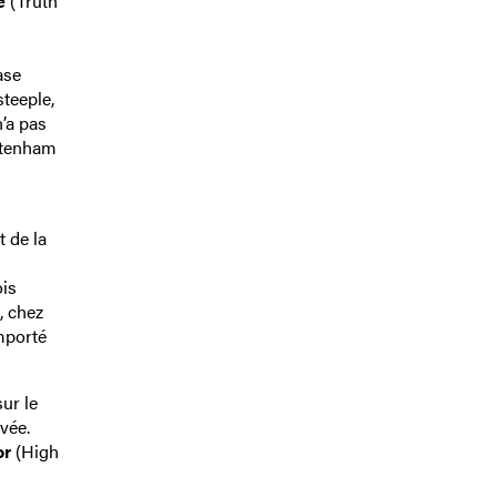
e
(Truth
ase
teeple,
’a pas
eltenham
 de la
ois
, chez
emporté
ur le
vée.
or
(High