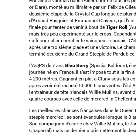
Entraîné à Vaumas dans l’Allier comme tous les p
or Dare), monté au millimètre par un Félix de Gil
deuxième étape de la Crystal Cup longue de plus de
d’Arnaud Rasquier et Emmanuel Clayeux, qui l’ont lo
finale pour tenter de venir à bout de
Tiger Roll
(Aut
mais très peu expérimenté sur le cross. Cependant,
suffi pour aller chercher le vainqueur irlandais. C’
après une troisième place et une victoire. Le cha
terminé deuxième du Grand Steeple de Pardubice, 
L’AQPS de 7 ans
Bleu Berry
(Special Kaldoun), él
journée né en France. Il s’est imposé tout à la fin 
4 200 mètres. Gagnant en plat à Cluny sous les c
après avoir été racheté 10 000 € aux ventes d’été A
l’entraîneur de tête irlandais Willie Mullins, avant
quatre courses avec celle de mercredi à Cheltenh
Les meilleures chances françaises dans le Queen 
steeple mercredi, se sont évanouies lorsque le 8 
Son compagnon d’écurie chez Willie Mullins, le 7
Chaparral) mais ce dernier a pris nettement le dess