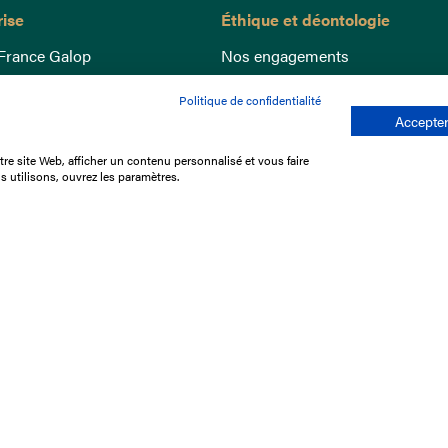
rise
Éthique et déontologie
France Galop
Nos engagements
ance
Lutte anti-dopage
Politique de confidentialité
e du Galop
Bien être equin
Accepter
 sociaux
Index Egalité Femmes-Hommes
re site Web, afficher un contenu personnalisé et vous faire
re les courses
Jeu responsable
s utilisons, ouvrez les paramètres.
que
'emploi
e stage
ffres
res
tacter
Mentions légales
Protection des don