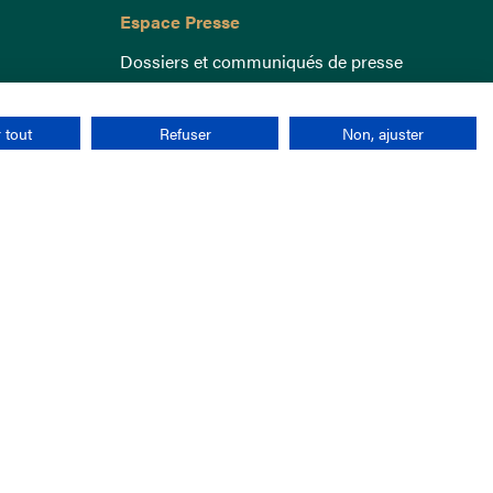
Espace Presse
Dossiers et communiqués de presse
 tout
Refuser
Non, ajuster
nées personnelles
CGU
Cookies