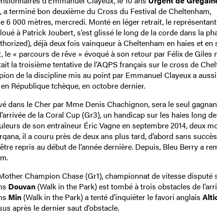
ensionnaires d’Emmanuel Clayeux, le 10 ans
Urgent de Grégain
es, a terminé bon deuxième du Cross du Festival de Cheltenham,
 6 000 mètres, mercredi. Monté en léger retrait, le représentant
ué à Patrick Joubert, s’est glissé le long de la corde dans la ph
horized), déjà deux fois vainqueur à Cheltenham en haies et en s
 le « parcours de rêve » évoqué à son retour par Félix de Giles n
était la troisième tentative de l’AQPS français sur le cross de Ch
mpion de la discipline mis au point par Emmanuel Clayeux a aussi
en République tchèque, en octobre dernier.
evé dans le Cher par Mme Denis Chachignon, sera le seul gagnant
à l’arrivée de la Coral Cup (Gr3), un handicap sur les haies long de
ouleurs de son entraîneur Éric Vagne en septembre 2014, deux m
rqana, il a couru près de deux ans plus tard, d’abord sans succès
 d’être repris au début de l’année dernière. Depuis, Bleu Berry a r
am.
Mother Champion Chase (Gr1), championnat de vitesse disputé s
ans
Douvan
(Walk in the Park) est tombé à trois obstacles de l’arri
ans
Min
(Walk in the Park) a tenté d’inquiéter le favori anglais
Alti
us après le dernier saut d’obstacle.