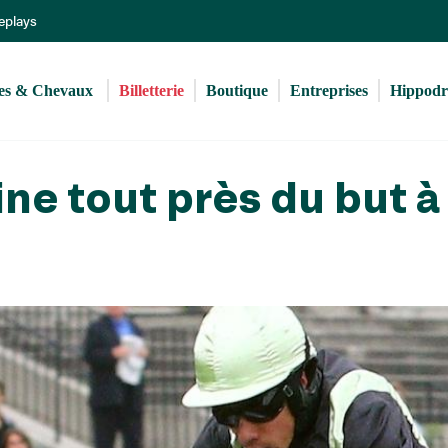
Aller
Replays
au
contenu
principal
s & Chevaux 
Billetterie
Boutique
Entreprises
Hippod
ne tout près du but à