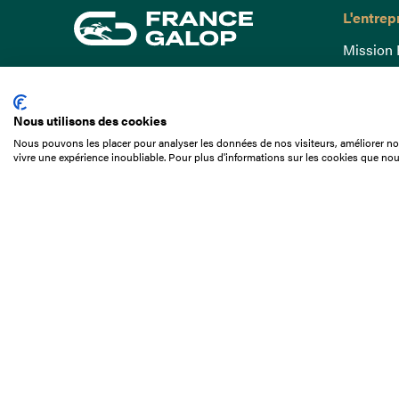
L'entrep
Mission 
Gouvern
15 Boulevard de Douaumont
Baromètr
75017 Paris
Nous utilisons des cookies
Comptes
01 49 10 20 29
Nous pouvons les placer pour analyser les données de nos visiteurs, améliorer not
Comprend
vivre une expérience inoubliable. Pour plus d'informations sur les cookies que nou
Rechercher
Docuthè
Métiers
Offres d
Offres d
Appel d'o
Partenai
Nous con