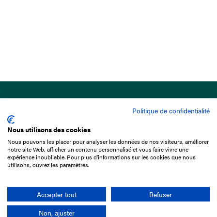
Politique de confidentialité
Nous utilisons des cookies
Nous pouvons les placer pour analyser les données de nos visiteurs, améliorer
15 Boulevard de Douaumont
notre site Web, afficher un contenu personnalisé et vous faire vivre une
75017 Paris
expérience inoubliable. Pour plus d'informations sur les cookies que nous
utilisons, ouvrez les paramètres.
01 49 10 20 29
Rechercher
Accepter tout
Refuser
Non, ajuster