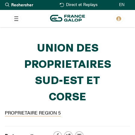
Rechercher
Aller
EN
Direct et Replays
au
contenu
principal
UNION DES
PROPRIETAIRES
SUD-EST ET
CORSE
PROPRIETAIRE REGION 5