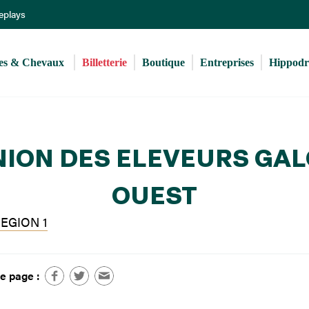
Aller
Replays
au
contenu
principal
s & Chevaux 
Billetterie
Boutique
Entreprises
Hippod
ION DES ELEVEURS GA
OUEST
EGION 1
e page :