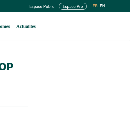
FR
EN
Espace Public
Espace Pro
romes
Actualités
LOP