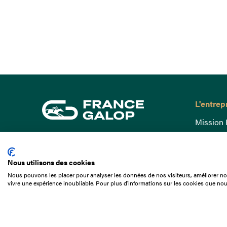
L'entrep
Mission 
Gouvern
15 Boulevard de Douaumont
Baromètr
75017 Paris
Nous utilisons des cookies
Comptes
01 49 10 20 29
Nous pouvons les placer pour analyser les données de nos visiteurs, améliorer not
Comprend
vivre une expérience inoubliable. Pour plus d'informations sur les cookies que nou
Rechercher
Docuthè
Métiers
Offres d