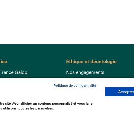
rise
Éthique et déontologie
France Galop
Nos engagements
ance
Lutte anti-dopage
Politique de confidentialité
e du Galop
Bien être equin
Accepter
 sociaux
Index Egalité Femmes-Hommes
re site Web, afficher un contenu personnalisé et vous faire
re les courses
Jeu responsable
s utilisons, ouvrez les paramètres.
que
'emploi