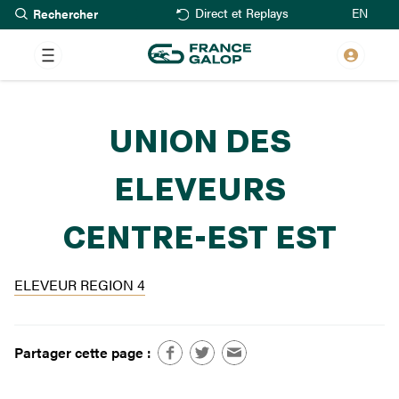
Rechercher
Aller
EN
Direct et Replays
au
contenu
principal
UNION DES
ELEVEURS
CENTRE-EST EST
ELEVEUR REGION 4
Partager cette page :