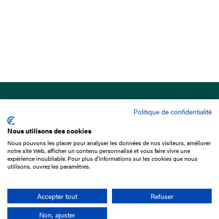
Politique de confidentialité
Nous utilisons des cookies
Nous pouvons les placer pour analyser les données de nos visiteurs, améliorer
15 Boulevard de Douaumont
notre site Web, afficher un contenu personnalisé et vous faire vivre une
75017 Paris
expérience inoubliable. Pour plus d'informations sur les cookies que nous
utilisons, ouvrez les paramètres.
01 49 10 20 29
Rechercher
Accepter tout
Refuser
Non, ajuster