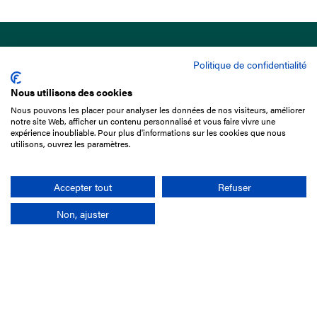
Politique de confidentialité
Nous utilisons des cookies
Nous pouvons les placer pour analyser les données de nos visiteurs, améliorer
15 Boulevard de Douaumont
notre site Web, afficher un contenu personnalisé et vous faire vivre une
75017 Paris
expérience inoubliable. Pour plus d'informations sur les cookies que nous
utilisons, ouvrez les paramètres.
01 49 10 20 29
Rechercher
Accepter tout
Refuser
Non, ajuster
L'entreprise
Mission France Galop
Gouvernance
Baromètre du Galop