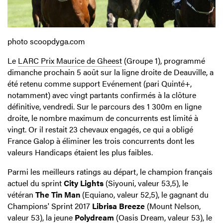
photo scoopdyga.com
Le
LARC Prix Maurice de Gheest
(Groupe 1), programmé
dimanche prochain 5 août sur la ligne droite de Deauville, a
été retenu comme support Evénement (pari Quinté+,
notamment) avec vingt partants confirmés à la clôture
définitive, vendredi. Sur le parcours des 1 300m en ligne
droite, le nombre maximum de concurrents est limité à
vingt. Or il restait 23 chevaux engagés, ce qui a obligé
France Galop à éliminer les trois
concurrents dont les
valeurs Handicaps étaient les plus faibles.
Parmi les meilleurs ratings au départ, le champion français
actuel du sprint
City Lights
(Siyouni, valeur 53,5), le
vétéran
The Tin Man
(Equiano, valeur 52,5), le gagnant du
Champions' Sprint 2017
Librisa Breeze
(Mount Nelson,
valeur 53), la jeune
Polydream
(Oasis Dream, valeur 53), le