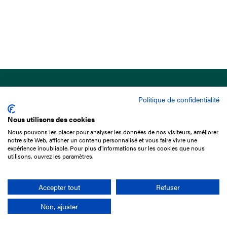
Politique de confidentialité
Nous utilisons des cookies
Nous pouvons les placer pour analyser les données de nos visiteurs, améliorer
15 Boulevard de Douaumont
notre site Web, afficher un contenu personnalisé et vous faire vivre une
75017 Paris
expérience inoubliable. Pour plus d'informations sur les cookies que nous
utilisons, ouvrez les paramètres.
01 49 10 20 29
Rechercher
Accepter tout
Refuser
Non, ajuster
L'entreprise