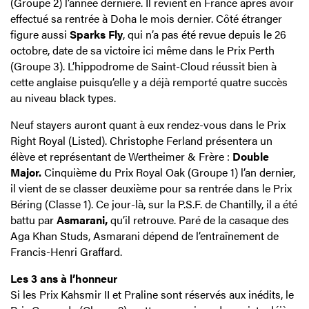
(Groupe 2) l’année dernière. Il revient en France après avoir
effectué sa rentrée à Doha le mois dernier. Côté étranger
figure aussi
Sparks Fly
, qui n’a pas été revue depuis le 26
octobre, date de sa victoire ici même dans le Prix Perth
(Groupe 3). L’hippodrome de Saint-Cloud réussit bien à
cette anglaise puisqu’elle y a déjà remporté quatre succès
au niveau black types.
Neuf stayers auront quant à eux rendez-vous dans le Prix
Right Royal (Listed). Christophe Ferland présentera un
élève et représentant de Wertheimer & Frère :
Double
Major.
Cinquième du Prix Royal Oak (Groupe 1) l’an dernier,
il vient de se classer deuxième pour sa rentrée dans le Prix
Béring (Classe 1). Ce jour-là, sur la P.S.F. de Chantilly, il a été
battu par
Asmarani,
qu’il retrouve. Paré de la casaque des
Aga Khan Studs, Asmarani dépend de l’entraînement de
Francis-Henri Graffard.
Les 3 ans à l’honneur
Si les Prix Kahsmir II et Praline sont réservés aux inédits, le