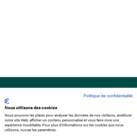
Politique de confidentialité
Nous utilisons des cookies
Nous pouvons les placer pour analyser les données de nos visiteurs, améliorer
15 Boulevard de Douaumont
notre site Web, afficher un contenu personnalisé et vous faire vivre une
75017 Paris
expérience inoubliable. Pour plus d'informations sur les cookies que nous
utilisons, ouvrez les paramètres.
01 49 10 20 29