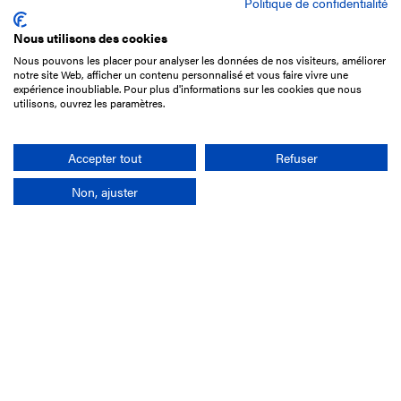
Politique de confidentialité
Nous utilisons des cookies
Nous pouvons les placer pour analyser les données de nos visiteurs, améliorer
15 Boulevard de Douaumont
notre site Web, afficher un contenu personnalisé et vous faire vivre une
75017 Paris
expérience inoubliable. Pour plus d'informations sur les cookies que nous
utilisons, ouvrez les paramètres.
01 49 10 20 29
Rechercher
Accepter tout
Refuser
Non, ajuster
L'entreprise
Mission France Galop
Gouvernance
Baromètre du Galop
Comptes sociaux
Comprendre les courses
Docuthèque
Métiers