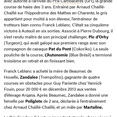
avec autorité à l’arrivée du
Prix Cambacérès
(Gr1), la grande
course de haies des 3 ans. Entraîné par Arnaud Chaillé-
Chaillé sur l’hippodrome des Mathes en Charente, le gris
appartient pour moitié à son éleveur, l’entraîneur de
trotteurs bien connu Franck Leblanc. C’était sa cinquième
victoire à Auteuil en six sorties. Associé à Pierre Dubourg, il
s’est rendu maître de son principal challenger,
Pic d’Orhy
(Turgeon), qui avait galopé aux premiers rangs avec son
compagnon de casaque
Pat du Pont
(Cokoriko). La seule
pouliche de la course,
L’Autonomie
(Blue Brésil) a termioné
troisième en retrait et en finissant bien.
Franck Leblanc a acheté la mère de Beaumec de
Houelle,
Zandalee
(Trempolino), gagnante de quatre
courses en obstacles pour Guy Pariente chez Yannick
Fouin, pour 20 000 € en décembre 2013 aux ventes
d’élevage Arqana. Après Beaumec, Zandalee a donné une
femelle par
Poliglote
de 2 ans, déclarée à l’entraînement
chez Arnaud Chaillé-Chaillé, et un mâle par
Martaline.