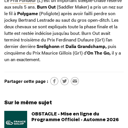
Le
Prix Fondeur
(L) est un important steeple-chase réservé
aux seuls 5 ans.
Burn Out
(Saddler Maker) a pris un nez sur
le fil à
Polygame
(Poliglote) après avoir failli perdre son
jockey Bertrand Lestrade au saut du gros open-ditch. Les
deux chevaux se sont expliqués toute la phase finale et la
lutte est restée indécise jusqu’au bout. Burn Out avait
terminé troisième du Prix Ferdinand Dufaure (Gr1) l’an
dernier derrière
Srelighonn
et
Dalia Grandchamp,
puis
cinquième du Prix Maurice Gillois (Gr1) d’
On The Go,
il y a
un an exactement.
Partager cette page :
Sur le même sujet
OBSTACLE - Mise en ligne du
Programme Officiel - Automne 2026