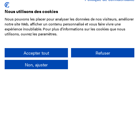
Nous utilisons des cookies
Nous pouvons les placer pour analyser les données de nos visiteurs, améliorer
15 Boulevard de Douaumont
notre site Web, afficher un contenu personnalisé et vous faire vivre une
75017 Paris
expérience inoubliable. Pour plus d'informations sur les cookies que nous
utilisons, ouvrez les paramètres.
01 49 10 20 29
Rechercher
Accepter tout
Refuser
Non, ajuster
L'entreprise
Mission France Galop
Gouvernance
Baromètre du Galop
Comptes sociaux
Comprendre les courses
Docuthèque
Métiers