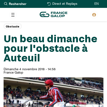
Rechercher
Aller
EN
Direct et Replays
au
contenu
principal
Obstacle
Un beau dimanche
pour l'obstacle à
Auteuil
Dimanche 4 novembre 2018 - 14:56
France Galop