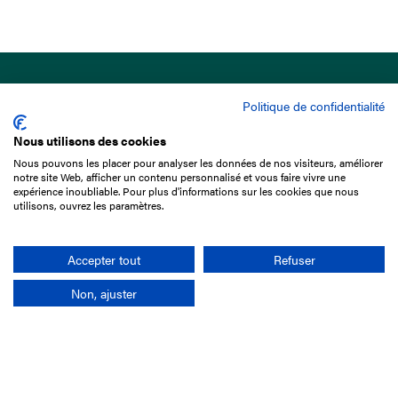
Politique de confidentialité
Nous utilisons des cookies
Nous pouvons les placer pour analyser les données de nos visiteurs, améliorer
15 Boulevard de Douaumont
notre site Web, afficher un contenu personnalisé et vous faire vivre une
75017 Paris
expérience inoubliable. Pour plus d'informations sur les cookies que nous
utilisons, ouvrez les paramètres.
01 49 10 20 29
Rechercher
Accepter tout
Refuser
Non, ajuster
L'entreprise
Mission France Galop
Gouvernance