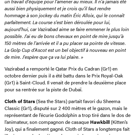
un travail d’équipe pour l’amener au mieux. Il n’a jamais été
aussi bien physiquement et je crois qu’il faut rendre
hommage à son jockey du matin Éric Alloix, qui le connaît
parfaitement. La course s’est bien déroulée pour lui,
aujourd’hui, car Vazirabad aime se faire emmener le plus loin
possible. J’ai eu de bons chevaux en point de mire jusqu’à
150 mètres de l’arrivée et il a pu placer sa pointe de vitesse.
La Golp Cup d’Ascot est un bel objectif à nouveau en point
de mire. J’espère que ça va lui plaire. »
Vazirabad a remporté le Qatar Prix du Cadran (Gr1) en
octobre dernier puis il a été battu dans le Prix Royal-Oak
(Gr1) à Saint-Cloud. Il venait de prendre la deuxième place
pour sa rentrée sur la piste de Dubaï.
Cloth of Stars
(Sea the Stars) partait favori du Sheema
Classic (Gr1), disputé sur 2 400 mètres et le gazon, mais le
représentant de l’écurie Godolphin a trop tiré dans le dos de
l’animateur, son compagnon de casaque
Hawkbill
(Kitten’s
Joy), qui a finalement gagné. Cloth of Stars a longtemps fait