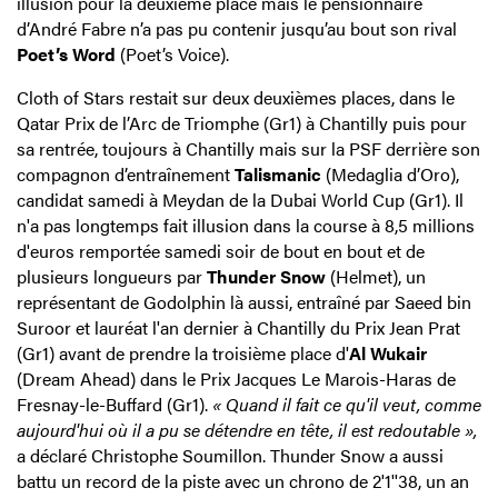
illusion pour la deuxième place mais le pensionnaire
d’André Fabre n’a pas pu contenir jusqu’au bout son rival
Poet’s Word
(Poet’s Voice).
Cloth of Stars restait sur deux deuxièmes places, dans le
Qatar Prix de l’Arc de Triomphe (Gr1) à Chantilly puis pour
sa rentrée, toujours à Chantilly mais sur la PSF derrière son
compagnon d’entraînement
Talismanic
(Medaglia d’Oro),
candidat samedi à Meydan de la Dubai World Cup (Gr1). Il
n'a pas longtemps fait illusion dans la course à 8,5 millions
d'euros remportée samedi soir de bout en bout et de
plusieurs longueurs par
Thunder Snow
(Helmet), un
représentant de Godolphin là aussi, entraîné par Saeed bin
Suroor et lauréat l'an dernier à Chantilly du Prix Jean Prat
(Gr1) avant de prendre la troisième place d'
Al Wukair
(Dream Ahead) dans le Prix Jacques Le Marois-Haras de
Fresnay-le-Buffard (Gr1).
« Quand il fait ce qu'il veut, comme
aujourd'hui où il a pu se détendre en tête, il est redoutable »,
a déclaré Christophe Soumillon. Thunder Snow a aussi
battu un record de la piste avec un chrono de 2'1''38, un an