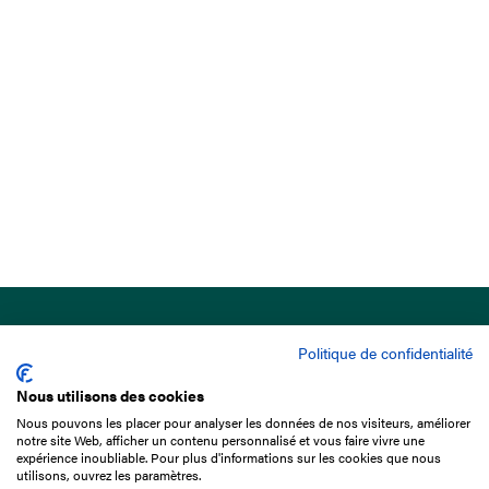
Politique de confidentialité
Nous utilisons des cookies
Nous pouvons les placer pour analyser les données de nos visiteurs, améliorer
15 Boulevard de Douaumont
notre site Web, afficher un contenu personnalisé et vous faire vivre une
75017 Paris
expérience inoubliable. Pour plus d'informations sur les cookies que nous
utilisons, ouvrez les paramètres.
01 49 10 20 29