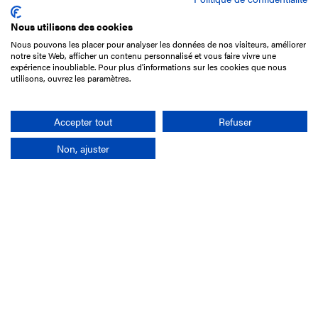
Nous utilisons des cookies
Nous pouvons les placer pour analyser les données de nos visiteurs, améliorer
15 Boulevard de Douaumont
notre site Web, afficher un contenu personnalisé et vous faire vivre une
75017 Paris
expérience inoubliable. Pour plus d'informations sur les cookies que nous
utilisons, ouvrez les paramètres.
01 49 10 20 29
Rechercher
Accepter tout
Refuser
Non, ajuster
L'entreprise
Mission France Galop
Gouvernance
Baromètre du Galop
Comptes sociaux
Comprendre les courses
Docuthèque
Métiers