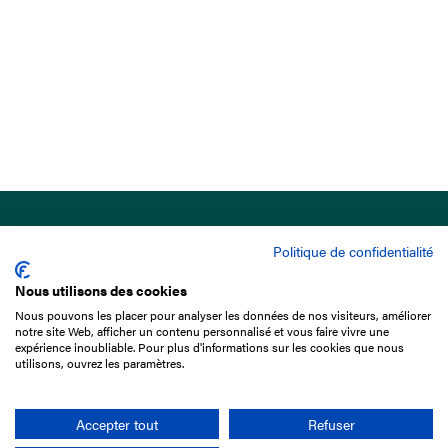
Politique de confidentialité
Nous utilisons des cookies
Nous pouvons les placer pour analyser les données de nos visiteurs, améliorer
15 Boulevard de Douaumont
notre site Web, afficher un contenu personnalisé et vous faire vivre une
75017 Paris
expérience inoubliable. Pour plus d'informations sur les cookies que nous
utilisons, ouvrez les paramètres.
01 49 10 20 29
Rechercher
Accepter tout
Refuser