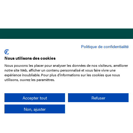
Politique de confidentialité
Nous utilisons des cookies
Nous pouvons les placer pour analyser les données de nos visiteurs, améliorer
15 Boulevard de Douaumont
notre site Web, afficher un contenu personnalisé et vous faire vivre une
75017 Paris
expérience inoubliable. Pour plus d'informations sur les cookies que nous
utilisons, ouvrez les paramètres.
01 49 10 20 29
Rechercher
Accepter tout
Refuser
Non, ajuster
L'entreprise
Mission France Galop