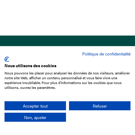
Politique de confidentialité
Nous utilisons des cookies
Nous pouvons les placer pour analyser les données de nos visiteurs, améliorer
15 Boulevard de Douaumont
notre site Web, afficher un contenu personnalisé et vous faire vivre une
75017 Paris
expérience inoubliable. Pour plus d'informations sur les cookies que nous
utilisons, ouvrez les paramètres.
01 49 10 20 29
Rechercher
Accepter tout
Refuser
Non, ajuster
L'entreprise