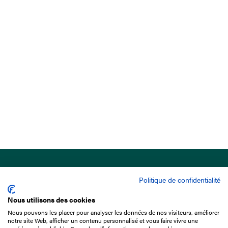
Politique de confidentialité
Nous utilisons des cookies
Nous pouvons les placer pour analyser les données de nos visiteurs, améliorer
15 Boulevard de Douaumont
notre site Web, afficher un contenu personnalisé et vous faire vivre une
75017 Paris