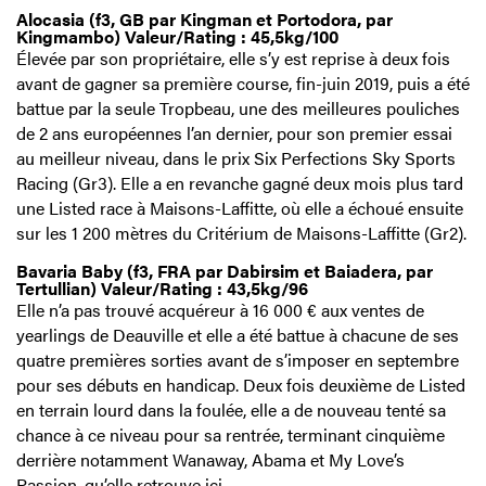
Alocasia (f3, GB par Kingman et Portodora, par
Kingmambo) Valeur/Rating : 45,5kg/100
Élevée par son propriétaire, elle s’y est reprise à deux fois
avant de gagner sa première course, fin-juin 2019, puis a été
battue par la seule Tropbeau, une des meilleures pouliches
de 2 ans européennes l’an dernier, pour son premier essai
au meilleur niveau, dans le prix Six Perfections Sky Sports
Racing (Gr3). Elle a en revanche gagné deux mois plus tard
une Listed race à Maisons-Laffitte, où elle a échoué ensuite
sur les 1 200 mètres du Critérium de Maisons-Laffitte (Gr2).
Bavaria Baby (f3, FRA par Dabirsim et Baiadera, par
Tertullian) Valeur/Rating : 43,5kg/96
Elle n’a pas trouvé acquéreur à 16 000 € aux ventes de
yearlings de Deauville et elle a été battue à chacune de ses
quatre premières sorties avant de s’imposer en septembre
pour ses débuts en handicap. Deux fois deuxième de Listed
en terrain lourd dans la foulée, elle a de nouveau tenté sa
chance à ce niveau pour sa rentrée, terminant cinquième
derrière notamment Wanaway, Abama et My Love’s
Passion, qu’elle retrouve ici.