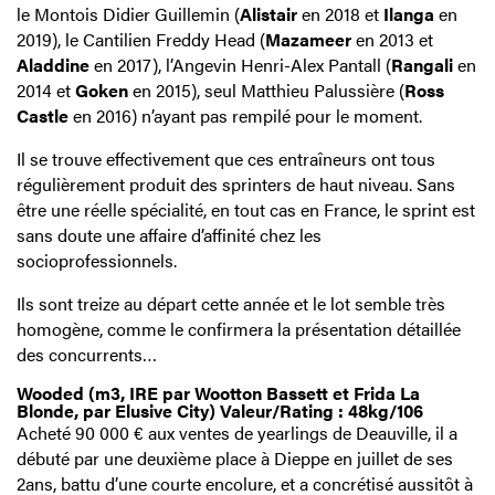
le Montois Didier Guillemin (
Alistair
en 2018 et
Ilanga
en
2019), le Cantilien Freddy Head (
Mazameer
en 2013 et
Aladdine
en 2017), l’Angevin Henri-Alex Pantall (
Rangali
en
2014 et
Goken
en 2015), seul Matthieu Palussière (
Ross
Castle
en 2016) n’ayant pas rempilé pour le moment.
Il se trouve effectivement que ces entraîneurs ont tous
régulièrement produit des sprinters de haut niveau. Sans
être une réelle spécialité, en tout cas en France, le sprint est
sans doute une affaire d’affinité chez les
socioprofessionnels.
Ils sont treize au départ cette année et le lot semble très
homogène, comme le confirmera la présentation détaillée
des concurrents…
Wooded (m3, IRE par Wootton Bassett et Frida La
Blonde, par Elusive City) Valeur/Rating : 48kg/106
Acheté 90 000 € aux ventes de yearlings de Deauville, il a
débuté par une deuxième place à Dieppe en juillet de ses
2ans, battu d’une courte encolure, et a concrétisé aussitôt à