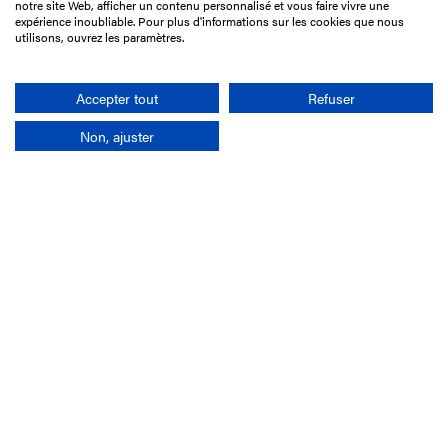
notre site Web, afficher un contenu personnalisé et vous faire vivre une
75017 Paris
expérience inoubliable. Pour plus d'informations sur les cookies que nous
utilisons, ouvrez les paramètres.
01 49 10 20 29
Rechercher
Accepter tout
Refuser
Non, ajuster
L'entreprise
Mission France Galop
Gouvernance
Baromètre du Galop
Comptes sociaux
Comprendre les courses
Docuthèque
Métiers
Offres d'emploi
Offres de stage
Appel d'offres