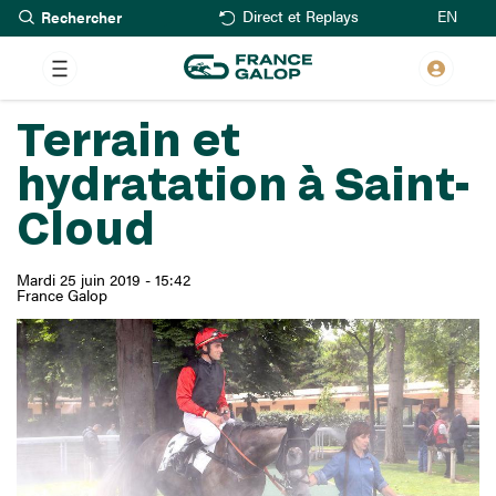
Rechercher
Aller
EN
Direct et Replays
au
contenu
principal
Terrain et
hydratation à Saint-
Cloud
Mardi 25 juin 2019 - 15:42
France Galop