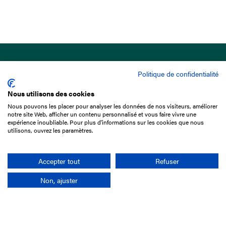
Politique de confidentialité
Nous utilisons des cookies
Nous pouvons les placer pour analyser les données de nos visiteurs, améliorer
15 Boulevard de Douaumont
notre site Web, afficher un contenu personnalisé et vous faire vivre une
75017 Paris
expérience inoubliable. Pour plus d'informations sur les cookies que nous
utilisons, ouvrez les paramètres.
01 49 10 20 29
Rechercher
Accepter tout
Refuser
Non, ajuster
L'entreprise
Mission France Galop