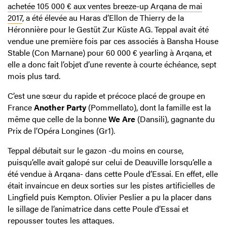
achetée 105 000 € aux ventes breeze-up Arqana de mai
2017
, a été élevée au Haras d’Ellon de Thierry de la
Héronnière pour le Gestüt Zur Küste AG. Teppal avait été
vendue une première fois par ces associés à Bansha House
Stable (Con Marnane) pour 60 000 € yearling à Arqana, et
elle a donc fait l’objet d’une revente à courte échéance, sept
mois plus tard.
C’est une sœur du rapide et précoce placé de groupe en
France
Another Party
(Pommellato), dont la famille est la
même que celle de la bonne
We Are
(Dansili), gagnante du
Prix de l’Opéra Longines (Gr1).
Teppal débutait sur le gazon -du moins en course,
puisqu’elle avait galopé sur celui de Deauville lorsqu’elle a
été vendue à Arqana- dans cette Poule d’Essai. En effet, elle
était invaincue en deux sorties sur les pistes artificielles de
Lingfield puis Kempton. Olivier Peslier a pu la placer dans
le sillage de l’animatrice dans cette Poule d’Essai et
repousser toutes les attaques.