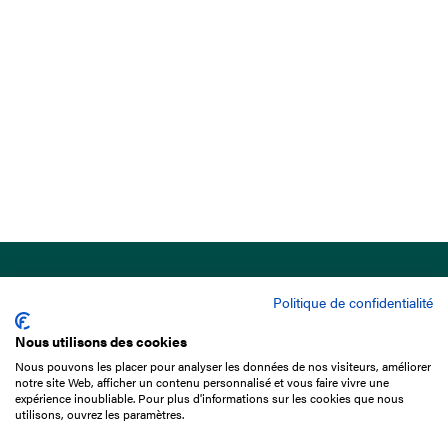
Politique de confidentialité
Nous utilisons des cookies
Nous pouvons les placer pour analyser les données de nos visiteurs, améliorer
15 Boulevard de Douaumont
notre site Web, afficher un contenu personnalisé et vous faire vivre une
75017 Paris
expérience inoubliable. Pour plus d'informations sur les cookies que nous
utilisons, ouvrez les paramètres.
01 49 10 20 29