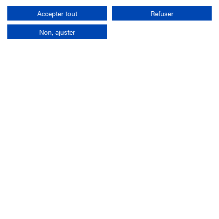
Rechercher
Accepter tout
Refuser
Non, ajuster
L'entreprise
Mission France Galop
Gouvernance
Baromètre du Galop
Comptes sociaux
Comprendre les courses
Docuthèque
Métiers
Offres d'emploi
Offres de stage
Appel d'offres
Partenaires