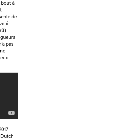
 bout à
t
sente de
venir
r3)
ongueurs
n’a pas
ème
deux
2017
(Dutch