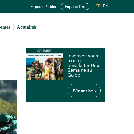
FR
EN
Espace Public
Espace Pro
romes
Actualités
Inscrivez-vous
à notre
newsletter Une
Semaine au
Galop
S'inscrire