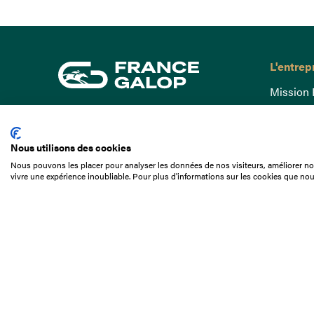
L'entrep
Mission 
Gouvern
15 Boulevard de Douaumont
Baromètr
75017 Paris
Nous utilisons des cookies
Comptes
01 49 10 20 29
Nous pouvons les placer pour analyser les données de nos visiteurs, améliorer not
Comprend
vivre une expérience inoubliable. Pour plus d'informations sur les cookies que nou
Rechercher
Docuthè
Métiers
Offres d
Offres d
Appel d'o
Partenai