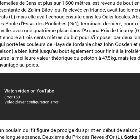
femelles de 3ans et plus sur 1 600 mètres, est revenu de bout en
ntante de Zalim Bifov, qui l’a élevée en Irlande, avait facilemen
rats (L) mais elle avait échoué ensuite dans les Oaks locales. Ab
tes Poule d’Essai des Pouliches (Gr1), terminant dernière, pour re
uville, avec une quatrième place dans l’Arqana Prix de Lieurey (G
ant encore à trois cents mètres du but pour s’imposer par deux l
ui porte les couleurs de Haya de Jordanie chez John Gosden et 
son) a bien lutté jusqu’au bout également pour finir à la troisi
urse la meilleure valeur théorique du peloton à 47,5kg, mais les 
 avantage au poids.
n poulain qui fit figure de prodige du sprint en début de saison 
une longue absence. Deuxième du Prix des Rêves d’Or (L),
Sotka