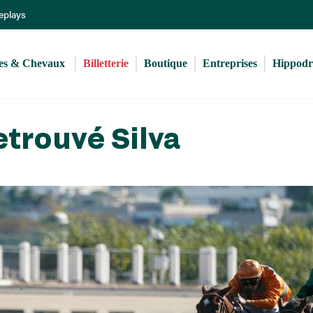
Aller
Replays
au
contenu
principal
s & Chevaux 
Billetterie
Boutique
Entreprises
Hippod
etrouvé Silva