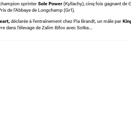
u champion sprinter
Sole Power
(Kyllachy), cinq fois gagnant de 
Prix de l’Abbaye de Longchamp (Gr1).
eart,
déclarée à l’entraînement chez Pia Brandt, un mâle par
Kin
vre dans l’élevage de Zalim Bifov avec Sotka…