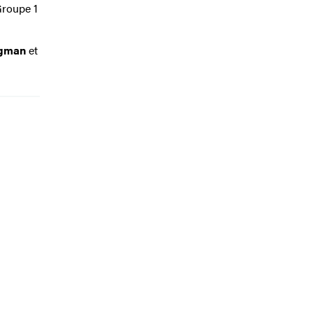
Groupe 1
gman
et