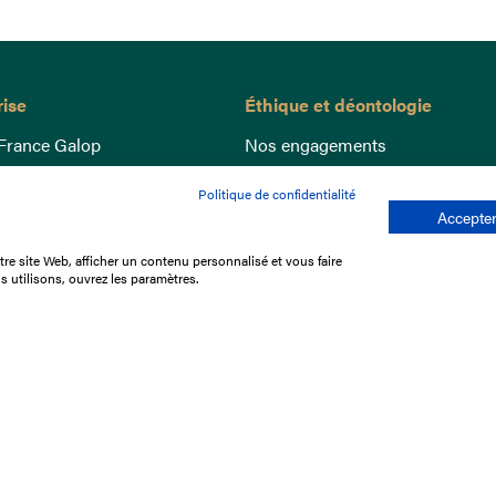
rise
Éthique et déontologie
France Galop
Nos engagements
ance
Lutte anti-dopage
Politique de confidentialité
e du Galop
Bien être equin
Accepter
 sociaux
Index Egalité Femmes-Hommes
re site Web, afficher un contenu personnalisé et vous faire
re les courses
Jeu responsable
s utilisons, ouvrez les paramètres.
que
'emploi
e stage
ffres
res