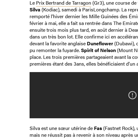
Le
Prix Bertrand de Tarragon
(Gr3), une course de 
Silva
(Kodiac), samedi à ParisLongchamp. La représe
remporté l’hiver dernier les Mille Guinées des Émi
février à mai, elle a fait sa rentrée dans The Emira
ensuite trois mois plus tard, en août dernier à Dea
dans un très bon lot. Elle confirme ici en accélér
devant la favorite anglaise
Duneflower
(Dubawi), q
pu remonter la fuyarde.
Spirit of Nelson
(Mount Nel
place. Les trois premières partageaient avant la co
premières étant des 3ans, elles bénéficiaient d’un
Silva est une sœur utérine de
Fas
(Fastnet Rock), u
mais ne réussit pas à revenir à son niveau après 