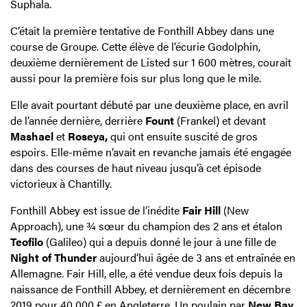
Suphala.
C’était la première tentative de Fonthill Abbey dans une
course de Groupe. Cette élève de l’écurie Godolphin,
deuxième dernièrement de Listed sur 1 600 mètres, courait
aussi pour la première fois sur plus long que le mile.
Elle avait pourtant débuté par une deuxième place, en avril
de l’année dernière, derrière
Fount
(Frankel) et devant
Mashael
et
Roseya,
qui ont ensuite suscité de gros
espoirs. Elle-même n’avait en revanche jamais été engagée
dans des courses de haut niveau jusqu’à cet épisode
victorieux à Chantilly.
Fonthill Abbey est issue de l’inédite
Fair Hill
(New
Approach), une ¾ sœur du champion des 2 ans et étalon
Teofilo
(Galileo) qui a depuis donné le jour à une fille de
Night of Thunder
aujourd’hui âgée de 3 ans et entraînée en
Allemagne. Fair Hill, elle, a été vendue deux fois depuis la
naissance de Fonthill Abbey, et dernièrement en décembre
2019 pour 40 000 £ en Angleterre. Un poulain par
New Bay