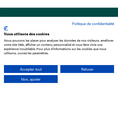
Politique de confidentialité
Nous utilisons des cookies
Nous pouvons les placer pour analyser les données de nos visiteurs, améliorer
15 Boulevard de Douaumont
notre site Web, afficher un contenu personnalisé et vous faire vivre une
75017 Paris
expérience inoubliable. Pour plus d'informations sur les cookies que nous
utilisons, ouvrez les paramètres.
01 49 10 20 29
Rechercher
Accepter tout
Refuser
Non, ajuster
L'entreprise
Mission France Galop
Gouvernance
Baromètre du Galop